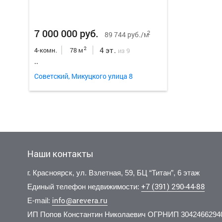
7 000 000 руб.
2
89 744 руб./м
4 эт.
2
4-комн.
78 м
из 9
..
Советский, Микуцкого улица 8
Наши контакты
г. Красноярск, ул. Взлетная, 59, БЦ “Титан”, 6 этаж
+7 (391) 290-44-88
Единый телефон недвижимости:
info@arevera.ru
E-mail:
ИП Попов Константин Николаевич ОГРНИП 3042466294
5 500 000 руб.
8 000 000 руб.
6 800 
10 400
2
2
118 534 руб./м
130 081 руб./м