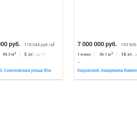
000 руб.
7 000 000 руб.
2
118 044 руб./м
193 906
5 эт.
18 эт.
2
2
59.3 м
1-комн.
36.1 м
из 17
и
..
й, Соколовская улица 80а