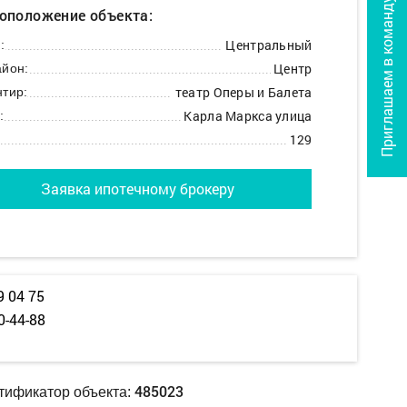
Приглашаем в команду
оположение объекта:
Центральный
:
Центр
йон:
театр Оперы и Балета
тир:
Карла Маркса улица
:
129
Заявка ипотечному брокеру
9 04 75
0-44-88
485023
тификатор объекта: