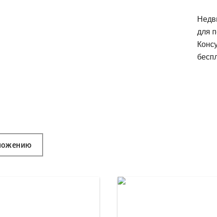
Недв
для п
Конс
беспл
ложению