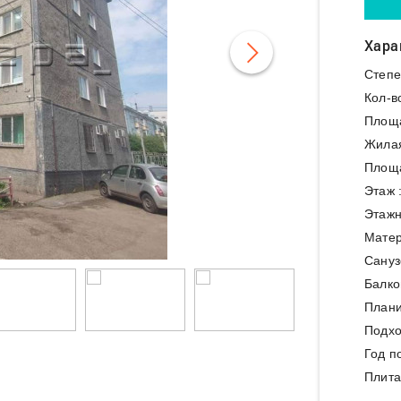
Хара
Степе
Кол-в
Площ
Жила
Площа
Этаж 
Этажн
Матер
Сануз
Балко
Плани
Подхо
Год п
Плита