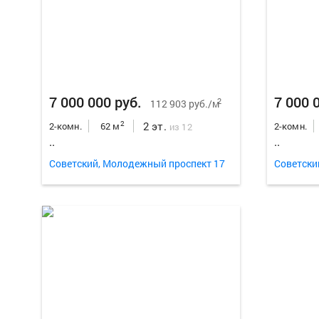
7 000 000 руб.
7 000 
2
112 903 руб./м
2 эт.
2
2-комн.
62 м
2-комн.
из 12
..
..
Советский, Молодежный проспект 17
Советски