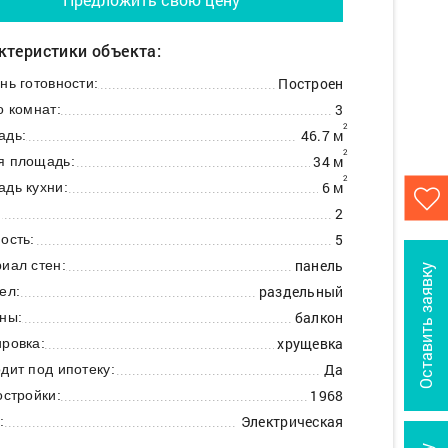
ктеристики объекта:
Построен
нь готовности:
3
о комнат:
2
46.7 м
адь:
2
34 м
я площадь:
2
6 м
дь кухни:
2
:
5
ость:
панель
иал стен:
Оставить заявку
раздельный
ел:
балкон
ны:
хрущевка
ровка:
Да
дит под ипотеку:
1968
остройки:
Электрическая
: