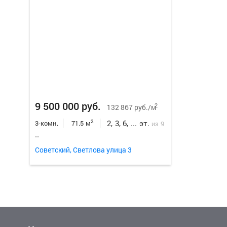
9 500 000 руб.
2
132 867 руб./м
2, 3, 6, ... эт.
2
3-комн.
71.5 м
из 9
..
Советский, Светлова улица 3