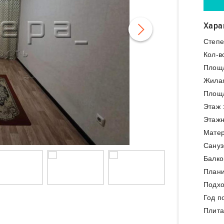
Хара
Степе
Кол-в
Площ
Жила
Площа
Этаж 
Этажн
Матер
Сануз
Балко
Плани
Подхо
Год п
Плита