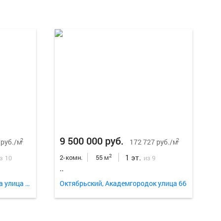
Еще
17
ф
9 500 000 руб.
2
2
 руб./м
172 727 руб./м
1 эт.
2
2-комн.
55 м
з 10
из 9
..
Железнодорожный, Маерчака улица 33
Октябрьский, Академгородок улица 66