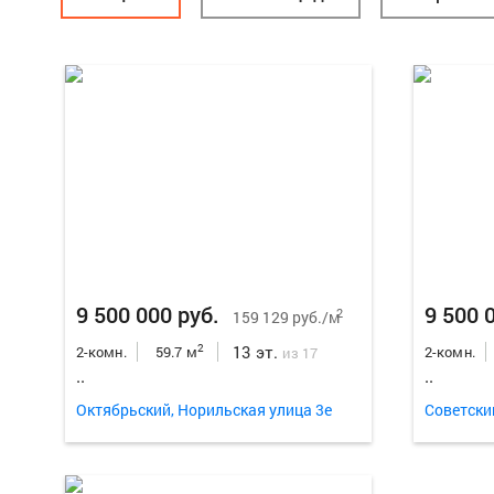
9 500 000 руб.
9 500 
2
159 129 руб./м
13 эт.
2
2-комн.
59.7 м
2-комн.
из 17
..
..
Октябрьский, Норильская улица 3е
Советски