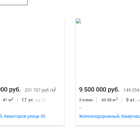
000 руб.
9 500 000 руб.
2
231 707 руб./м
149 254
17 эт.
9 эт.
2
2
41 м
2-комн.
63.65 м
из 17
и
..
й, Авиаторов улица 30