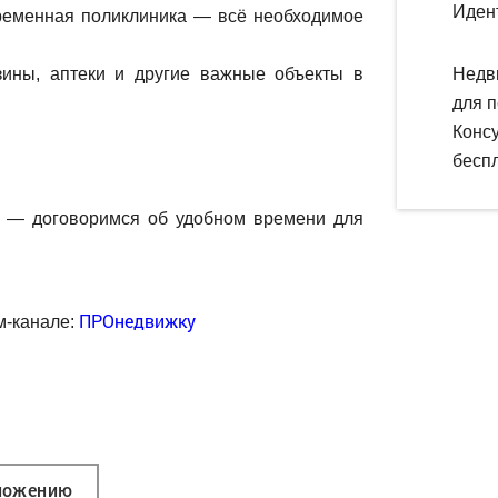
Иден
овременная поликлиника — всё необходимое
зины, аптеки и другие важные объекты в
Недв
для п
Конс
беспл
е — договоримся об удобном времени для
ПРОнедвижку
м-канале:
ложению