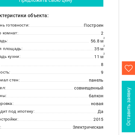
ктеристики объекта:
Построен
нь готовности:
2
о комнат:
2
56.8 м
адь:
2
35 м
я площадь:
2
11 м
дь кухни:
8
:
9
ость:
панель
иал стен:
совмещенный
ел:
Оставить заявку
балкон
ны:
новая
ровка:
Да
дит под ипотеку:
2015
остройки:
Электрическая
: