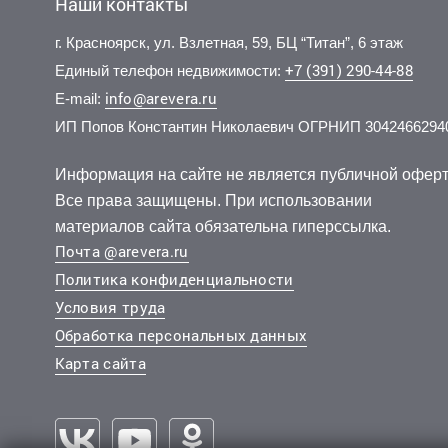
Наши контакты
г. Красноярск, ул. Взлетная, 59, БЦ “Титан”, 6 этаж
+7 (391) 290-44-88
Единый телефон недвижимости:
info@arevera.ru
E-mail:
ИП Попов Константин Николаевич ОГРНИП 3042466294
11 500 000 руб.
9 600 000 руб.
12 000
9 000 
2
2
160 000 руб./м
202 465 руб./м
11 эт.
2 эт.
2
2
2-комн.
2-комн.
56.8 м
60 м
3-комн.
2-комн.
из 14
из 17
Информация на сайте не является публичной оферт
..
..
..
..
Все права защищены. При использовании
Свердловский, Судостроительная улица 111к1
Центральный, Чернышевского улица 98
Советски
материалов сайта обязательна гиперссылка.
Почта @arevera.ru
Политика конфиденциальности
Условия труда
Обработка персональных данных
Карта сайта