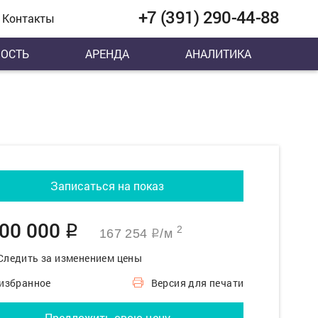
+7 (391) 290-44-88
Контакты
ОСТЬ
АРЕНДА
АНАЛИТИКА
Записаться на показ
500 000
q
2
167 254
/м
q
Следить за изменением цены
 избранное
Версия для печати
Предложить свою цену