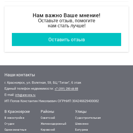
Нам важно Ваше мнение!
Оставьте отзыв, помогите
нам стать лучше!
Оставить отзыв
Наши контакты
г. Красноярск, ул. Взлетная, 59, БЦ “Титан”, 6 этаж
Единый телефон недвижимости:
+7 (391) 290-44-88
E-mail:
info@arevera.ru
ИП Попов Константин Николаевич ОГРНИП 304246629400082
В Красноярске
Районы
Улицы
В новостройке
Советский
Судостроительная
28 000 000 руб.
50 000 000 руб.
4 500 000 руб.
Студии
Железнодорожный
Шевченко
2
2
2
136 386 руб./м
68 306 руб./м
54 878 руб./м
Однокомнатные
Кировский
Батурина