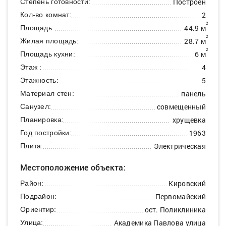
Построен
Степень готовности:
2
Кол-во комнат:
2
44.9 м
Площадь:
2
28.7 м
Жилая площадь:
2
6 м
Площадь кухни:
4
Этаж :
5
Этажность:
панель
Материал стен:
совмещенный
Санузел:
хрущевка
Планировка:
1963
Год постройки:
Электрическая
Плита:
Местоположение объекта:
Кировский
Район:
Первомайский
Подрайон:
ост. Поликлиника
Ориентир:
Академика Павлова улица
Улица: