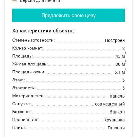
Версия для печати
Предложить свою цену
Характеристики объекта:
Построен
Степень готовности:
2
Кол-во комнат:
2
45 м
Площадь:
2
30 м
Жилая площадь:
2
6.1 м
Площадь кухни:
5
Этаж :
5
Этажность:
панель
Материал стен:
совмещенный
Санузел:
балкон
Балконы:
хрущевка
Планировка:
Газовая
Плита: