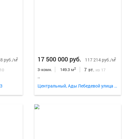
Еще
8
фо
17 500 000 руб.
2
2
8 руб./м
117 214 руб./м
7 эт.
2
3-комн.
149.3 м
 10
из 17
..
13
Центральный, Ады Лебедевой улица 64