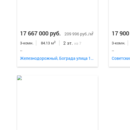
17 667 000 руб.
17 900
2
209 996 руб./м
2 эт.
2
3-комн.
84.13 м
3-комн.
из 7
..
..
Железнодорожный, Бограда улица 103