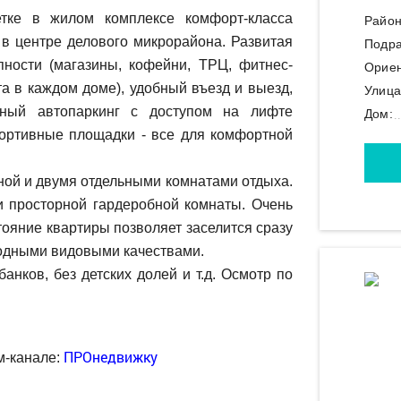
тке в жилом комплексе комфорт-класса
Район
 в центре делового микрорайона. Развитая
Подра
ности (магазины, кофейни, ТРЦ, фитнес-
Ориен
а в каждом доме), удобный въезд и выезд,
Улица
мный автопаркинг с доступом на лифте
Дом:
портивные площадки - все для комфортной
ной и двумя отдельными комнатами отдыха.
и просторной гардеробной комнаты. Очень
ояние квартиры позволяет заселится сразу
ходными видовыми качествами.
анков, без детских долей и т.д. Осмотр по
ПРОнедвижку
м-канале: