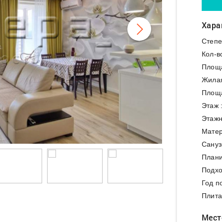
Хара
Степе
Кол-в
Площ
Жила
Площа
Этаж 
Этажн
Матер
Сануз
Плани
Подхо
Год п
Плита
Мест