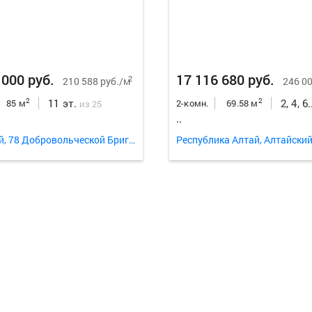
 000 руб.
17 116 680 руб.
2
210 588 руб./м
246 00
11 эт.
2, 4, 6
2
2
85 м
2-комн.
69.58 м
из 25
..
Советский, 78 Добровольческой Бригады улица 23