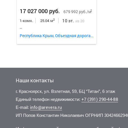
17 027 000 руб.
2
679 992 руб./м
10 эт.
2
1-комн.
25.04 м
из 20
..
Республика Крым, Объездная дорога улица
Наши контакты
г. Красноярск, ул. Взлетная, 59, БЦ “Титан”, 6 этаж
+7 (391) 290-44-88
Единый телефон недвижимости:
info@arevera.ru
E-mail:
ИП Попов Константин Николаевич ОГРНИП 3042466294
12 000 000 руб.
10 800 000 руб.
11 797
15 500
2
2
133 482 руб./м
131 387 руб./м
17 эт.
9 эт.
2
2
2-комн.
4-комн.
89.9 м
82.2 м
4-комн.
3-комн.
из 10
из 19