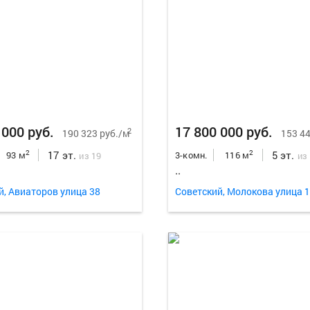
 000 руб.
17 800 000 руб.
2
190 323 руб./м
153 44
17 эт.
5 эт.
2
2
93 м
3-комн.
116 м
из 19
из
..
й, Авиаторов улица 38
Советский, Молокова улица 