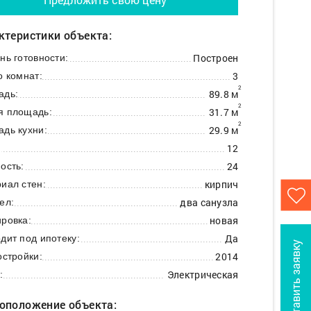
ктеристики объекта:
Построен
нь готовности:
3
о комнат:
2
89.8 м
адь:
2
31.7 м
я площадь:
2
29.9 м
дь кухни:
12
:
24
ость:
кирпич
иал стен:
два санузла
ел:
новая
ровка:
Да
дит под ипотеку:
Оставить заявку
2014
остройки:
Электрическая
:
оположение объекта: