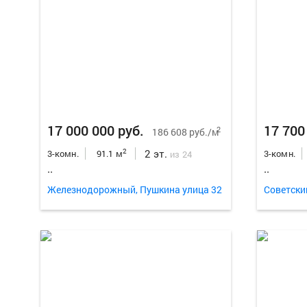
17 000 000 руб.
17 700
2
186 608 руб./м
2 эт.
2
3-комн.
91.1 м
3-комн.
из 24
..
..
Железнодорожный, Пушкина улица 32
Советски