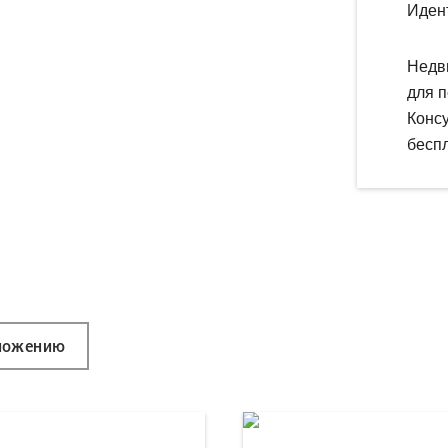
Иден
Недв
для п
Конс
беспл
ложению