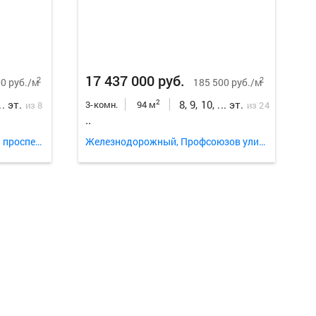
Еще
18
ф
17 437 000 руб.
2
2
0 руб./м
185 500 руб./м
... эт.
8, 9, 10, ... эт.
2
3-комн.
94 м
из 8
из 24
..
Республика Алтай, Алтайский проспект 1
Железнодорожный, Профсоюзов улица 5.1
Еще
5
фо