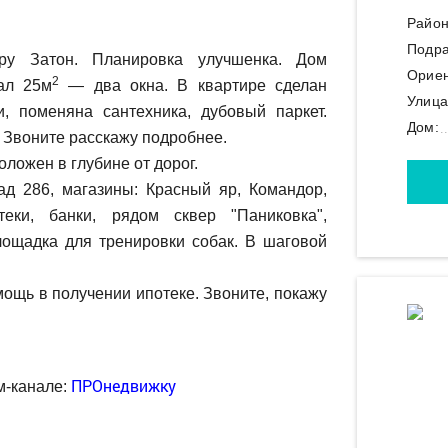
Район
Подра
у Затон. Планировка улучшенка. Дом
Ориен
2
зал 25м
— два окна. В квартире сделан
Улица
, поменяна сантехника, дубовый паркет.
Дом:
. Звоните расскажу подробнее.
ложен в глубине от дорог.
д 286, магазины: Красный яр, Командор,
еки, банки, рядом сквер "Паниковка",
площадка для тренировки собак. В шаговой
ощь в получении ипотеке. Звоните, покажу
ПРОнедвижку
м-канале: