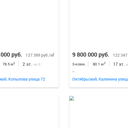
 000 руб.
9 800 000 руб.
2
127 389 руб./м
122 347
2 эт.
17 эт.
2
2
78.5 м
3-комн.
80.1 м
из 9
и
..
кий, Копылова улица 72
Октябрьский, Калинина улиц