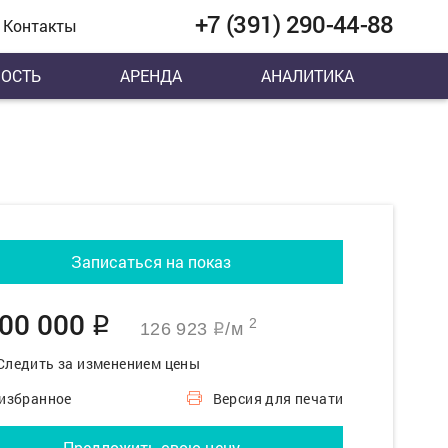
+7 (391) 290-44-88
Контакты
ОСТЬ
АРЕНДА
АНАЛИТИКА
Записаться на показ
900 000
q
2
126 923
/м
q
Следить за изменением цены
 избранное
Версия для печати
Предложить свою цену