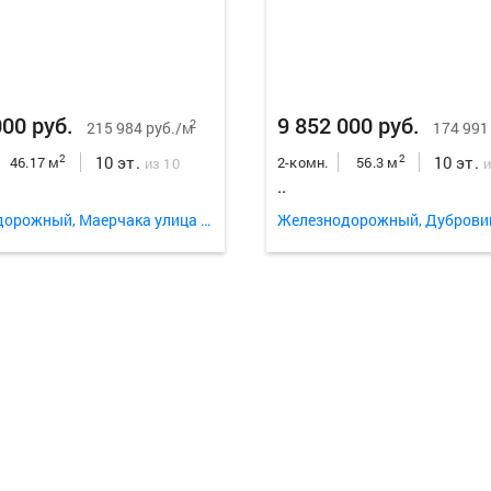
000 руб.
9 852 000 руб.
2
215 984 руб./м
174 991
10 эт.
10 эт.
2
2
46.17 м
2-комн.
56.3 м
из 10
и
..
Железнодорожный, Маерчака улица 33