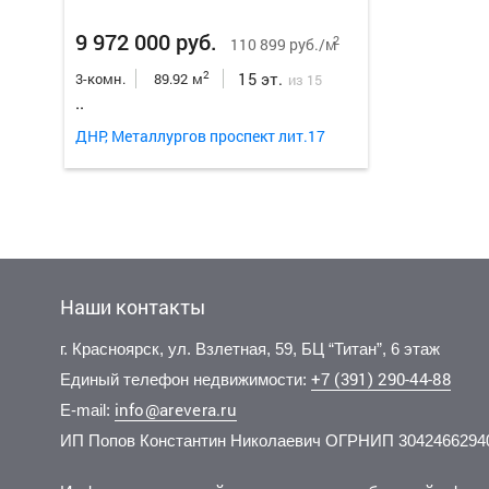
9 972 000 руб.
2
110 899 руб./м
15 эт.
2
3-комн.
89.92 м
из 15
..
ДНР, Металлургов проспект лит.17
Наши контакты
г. Красноярск, ул. Взлетная, 59, БЦ “Титан”, 6 этаж
+7 (391) 290-44-88
Единый телефон недвижимости:
info@arevera.ru
E-mail:
ИП Попов Константин Николаевич ОГРНИП 3042466294
11 000 000 руб.
4 500 000 руб.
6 200 
3 870 
2
2
138 462 руб./м
141 753 руб./м
6 эт.
1 эт.
2
2
2-комн.
1-комн.
77.6 м
32.5 м
4-комн.
1-комн.
из 9
из 5