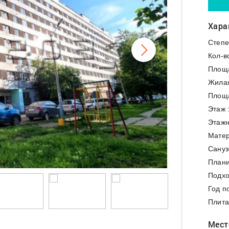
Хара
Степе
Кол-в
Площ
Жила
Площа
Этаж 
Этажн
Матер
Сануз
Плани
Подхо
Год п
Плита
Мест