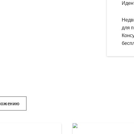
Иден
Недв
для п
Конс
беспл
ложению