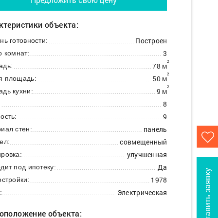
ктеристики объекта:
Построен
нь готовности:
3
о комнат:
2
78 м
адь:
2
50 м
я площадь:
2
9 м
дь кухни:
8
:
9
ость:
панель
иал стен:
совмещенный
ел:
улучшенная
ровка:
Да
дит под ипотеку:
Оставить заявку
1978
остройки:
Электрическая
:
оположение объекта: