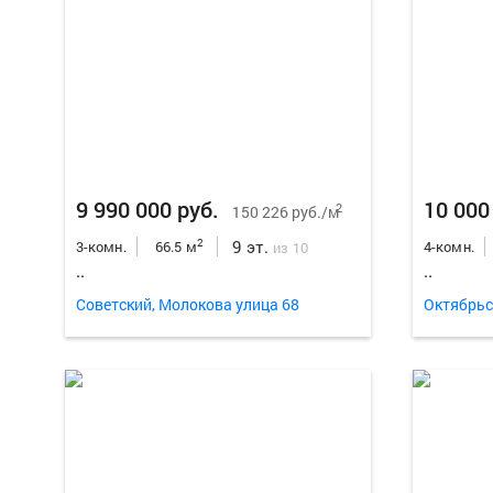
9 990 000 руб.
10 000
2
150 226 руб./м
9 эт.
2
3-комн.
66.5 м
4-комн.
из 10
..
..
Советский, Молокова улица 68
Октябрьс