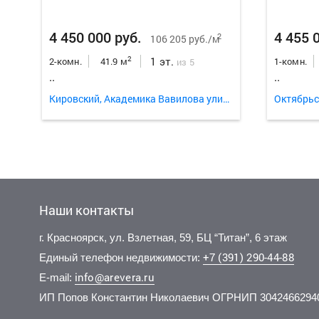
4 450 000 руб.
4 455 
2
106 205 руб./м
1 эт.
2
2-комн.
41.9 м
1-комн.
из 5
..
..
Кировский, Академика Вавилова улица 51
Октябрьс
Наши контакты
г. Красноярск, ул. Взлетная, 59, БЦ “Титан”, 6 этаж
+7 (391) 290-44-88
Единый телефон недвижимости:
info@arevera.ru
E-mail:
ИП Попов Константин Николаевич ОГРНИП 3042466294
4 200 000 руб.
4 500 000 руб.
4 600 
3 870 
2
2
153 285 руб./м
138 462 руб./м