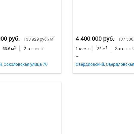
000 руб.
4 400 000 руб.
2
133 929 руб./м
137 500
2 эт.
3 эт.
2
2
33.6 м
1-комн.
32 м
из 10
из 5
..
й, Соколовская улица 76
Свердловский, Свердловская