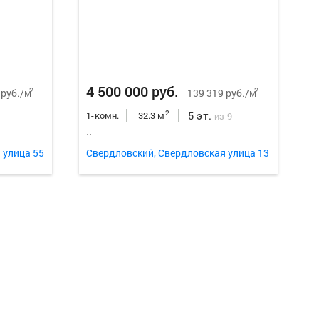
Еще
13
ф
4 500 000 руб.
2
2
 руб./м
139 319 руб./м
5 эт.
2
1-комн.
32.3 м
из 9
..
 улица 55
Свердловский, Свердловская улица 13
Еще
9
фо