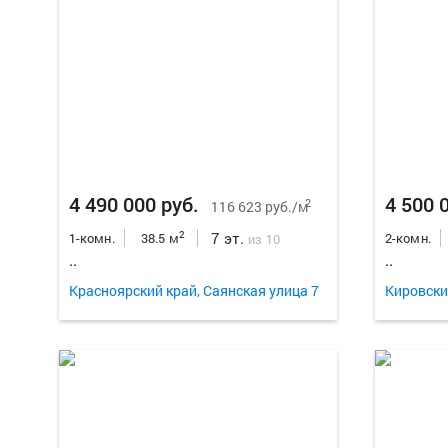
4 490 000 руб.
4 500 
2
116 623 руб./м
7 эт.
2
1-комн.
38.5 м
2-комн.
из 10
..
..
Красноярский край, Саянская улица 7
Кировски