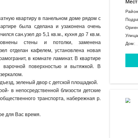
Мест
Район
атную квартиру в панельном доме рядом с
Подра
ртире была сделана и узаконена очень
Ориен
лся сан.узел до 5,1 кв.м., кухня до 7 кв.м.
Улица
ровнены стены и потолки, заменена
Дом:
зел отделан кафелем, установлена новая
рамогранит, в комнате ламинат. В квартире
, варочной поверхностью и вытяжкой. В
зеркалом.
дъезд, зеленый двор с детской площадкой.
ой- в непосредственной близости детские
 общественного транспорта, набережная р.
е для Вас время.