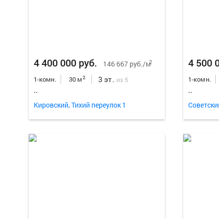
4 400 000 руб.
4 500 
2
146 667 руб./м
3 эт.
2
1-комн.
30 м
1-комн.
из 5
..
..
Кировский, Тихий переулок 1
Советски