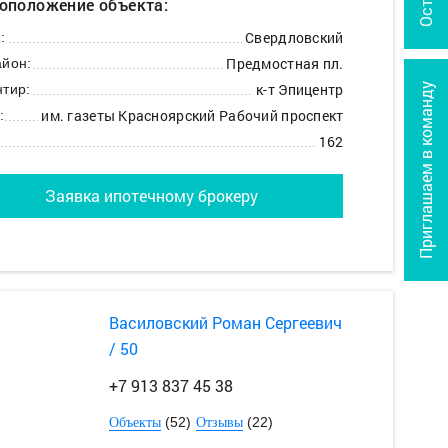
оположение объекта:
Свердловский
:
Предмостная пл.
йон:
к-т Эпицентр
тир:
Приглашаем в команду
им. газеты Красноярский Рабочий проспект
:
162
Заявка ипотечному брокеру
Василовский Роман Сергеевич
/ 50
+7 913 837 45 38
(52)
(22)
Объекты
Отзывы