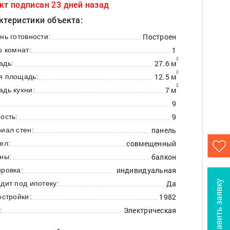
кт подписан 23 дней назад
ктеристики объекта:
Построен
нь готовности:
1
о комнат:
2
27.6 м
адь:
2
12.5 м
я площадь:
2
7 м
дь кухни:
9
:
9
ость:
панель
иал стен:
совмещенный
ел:
балкон
ны:
индивидуальная
ровка:
Да
Оставить заявку
дит под ипотеку:
1982
остройки:
Электрическая
: