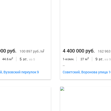
000 руб.
4 400 000 руб.
2
100 897 руб./м
162 963
5 эт.
9 эт.
2
2
44.6 м
1-комн.
27 м
из 5
из 9
..
й, Вузовский переулок 9
Советский, Воронова улица 1