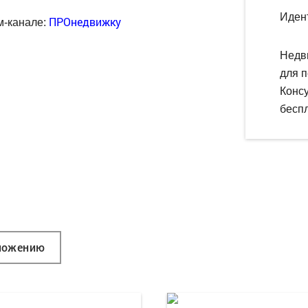
Иден
ПРОнедвижку
м-канале:
Недв
для п
Конс
беспл
ложению