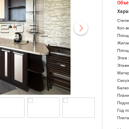
Объе
Хара
Степе
Кол-в
Площ
Жила
Площа
Этаж 
Этажн
Матер
Сануз
Балко
Плани
Подхо
Год п
Плита