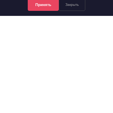
Принять
Закрыть
6 800 000 руб.
2
146 552 руб./м