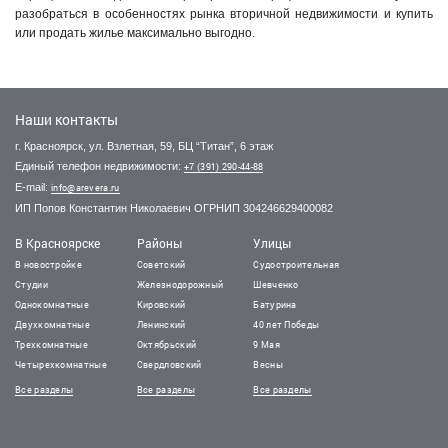
разобраться в особенностях рынка вторичной недвижимости и купить
или продать жилье максимально выгодно.
Наши контакты
г. Красноярск, ул. Взлетная, 59, БЦ “Титан”, 6 этаж
Единый телефон недвижимости:
+7 (391) 290-44-88
E-mail:
info@arevera.ru
ИП Попов Константин Николаевич ОГРНИП 304246629400082
В Красноярске
Районы
Улицы
В новостройке
Советский
Судостроительная
Студии
Железнодорожный
Шевченко
Однокомнатные
Кировский
Батурина
Двухкомнатные
Ленинский
40 лет Победы
Трехкомнатные
Октябрьский
9 Мая
Четырехкомнатные
Свердловский
Весны
Все разделы
Все разделы
Все разделы