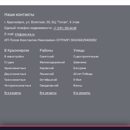
Наши контакты
г. Красноярск, ул. Взлетная, 59, БЦ “Титан”, 6 этаж
Единый телефон недвижимости:
+7 (391) 290-44-88
E-mail:
info@arevera.ru
ИП Попов Константин Николаевич ОГРНИП 304246629400082
В Красноярске
Районы
Улицы
В новостройке
Советский
Судостроительная
Студии
Железнодорожный
Шевченко
Однокомнатные
Кировский
Батурина
Двухкомнатные
Ленинский
40 лет Победы
Трехкомнатные
Октябрьский
9 Мая
Четырехкомнатные
Свердловский
Весны
Все разделы
Все разделы
Все разделы