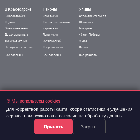
В Красноярске
Районы
Улицы
В новостройке
Советский
Судостроительная
Студии
Железнодорожный
Шевченко
Однокомнатные
Кировский
Батурина
Двухкомнатные
Ленинский
40 лет Победы
Трехкомнатные
Октябрьский
9 Мая
Четырехкомнатные
Свердловский
Весны
Все разделы
Все разделы
Все разделы
🍪 Мы используем cookies
Для корректной работы сайта, сбора статистики и улучшения
сервиса нам нужно ваше согласие на обработку данных.
Принять
Закрыть