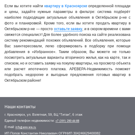
квартиру в Красноярске
Если вы хотите найти
определенной площади
и цены, задайте нужные параметры в фильтре: система подберёт
наиболее подходящие актуальные объявления в Октябрьском р-не с
фото и планировкой. Кроме того, если вы хотите продать квартиру в
оставьте заявку
Октябрьском р-не — просто
, и в скором времени с вами
свяжется специалист! Для более удобного поиска на сайте реализована
систему рекомендаций похожих объявлений. Все объявления, которые
Вас заинтересовали, легко сформировать в подборку при помощи
добавления в «Избранное». Таким образом, Вы можете не только
посмотреть актуальные варианты вторичного жилья, как на карте, так и
списком, но и оставить заявку на покупку квартиры, на просмотр объекта
или расчет ипотечного платежа. АРЕВЕРА-Недвижимость поможет
подобрать недорогие и выгодные предложения готовых квартир в
Октябрьском районе!
Наши контакты
г. Красноярск, ул. Взлетная, 59, БЦ “Титан”, 6 этаж
Единый телефон недвижимости:
+7 (391) 290-44-88
E-mail:
info@arevera.ru
ИП Попов Константин Николаевич ОГРНИП 304246629400082