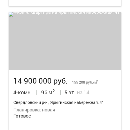
22
14 900 000 руб.
2
155 208 руб./м
2
4-комн.
96 м
5 эт.
из 14
Свердловский р-н , Ярыгинская набережная, 41
Планировка: новая
Готовое