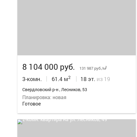
8
8 104 000 руб.
2
131 987 руб./м
2
3-комн.
61.4 м
18 эт.
из 19
Свердловский р-н , Лесников, 53
Планировка: новая
Готовое