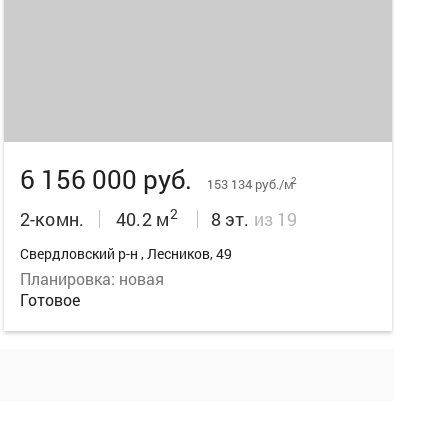
14
6 156 000 руб.
2
153 134 руб./м
2
2-комн.
40.2 м
8 эт.
из 19
Свердловский р-н , Лесников, 49
Планировка: новая
Готовое