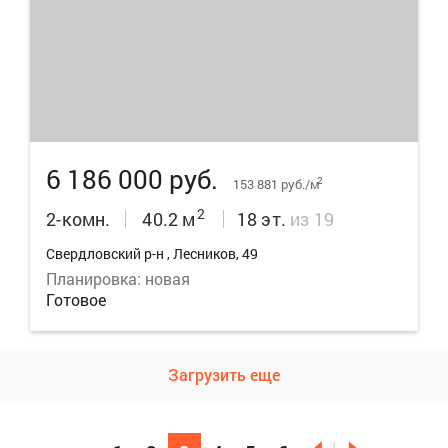
14
6 186 000 руб.
2
153 881 руб./м
2
2-комн.
40.2 м
18 эт.
из 19
Свердловский р-н , Лесников, 49
Планировка: новая
Готовое
Загрузить еще