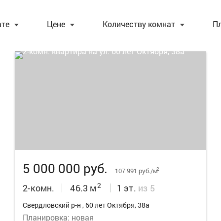
ате
Цене
Количеству комнат
П
13
5 000 000 руб.
2
107 991 руб./м
2
2-комн.
46.3 м
1 эт.
из 5
Свердловский р-н , 60 лет Октября, 38а
Планировка: новая