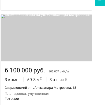
8
6 100 000 руб.
2
102 007 руб./м
2
3-комн.
59.8 м
3 эт.
из 5
Свердловский р-н , Александра Матросова, 18
Планировка: улучшенная
Готовое