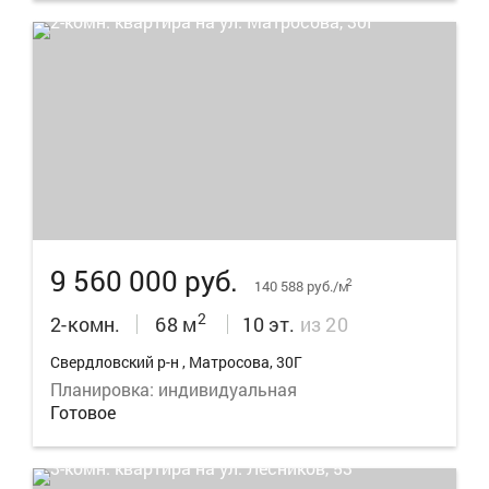
13
9 560 000 руб.
2
140 588 руб./м
2
2-комн.
68 м
10 эт.
из 20
Свердловский р-н , Матросова, 30Г
Планировка: индивидуальная
Готовое