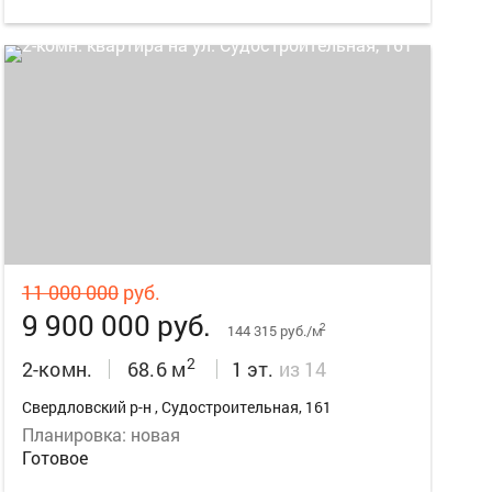
22
11 000 000
руб.
9 900 000 руб.
2
144 315 руб./м
2
2-комн.
68.6 м
1 эт.
из 14
Свердловский р-н , Судостроительная, 161
Планировка: новая
Готовое