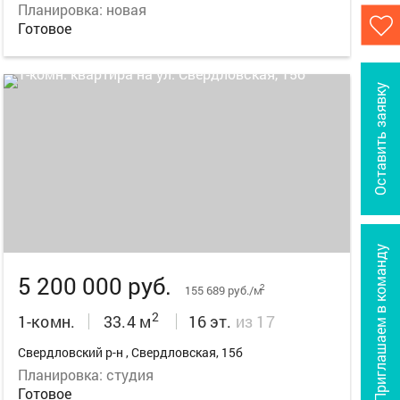
Планировка: новая
Готовое
Оставить заявку
7
Приглашаем в команду
5 200 000 руб.
2
155 689 руб./м
2
1-комн.
33.4 м
16 эт.
из 17
Свердловский р-н , Свердловская, 15б
Планировка: студия
Готовое