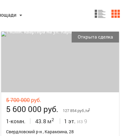
лощади
Открыта сделка
24
5 700 000
руб.
5 600 000 руб.
2
127 854 руб./м
2
1-комн.
43.8 м
1 эт.
из 9
Свердловский р-н , Карамзина, 28