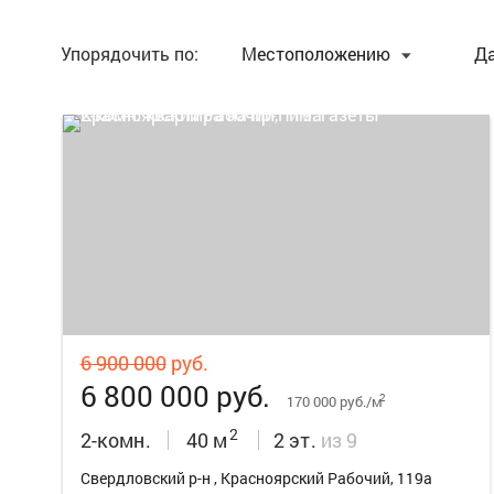
Упорядочить по:
Местоположению
Д
9
6 900 000
руб.
6 800 000 руб.
2
170 000 руб./м
2
2-комн.
40 м
2 эт.
из 9
Свердловский р-н , Красноярский Рабочий, 119а