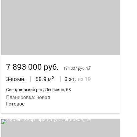
11
7 893 000 руб.
2
134 007 руб./м
2
3-комн.
58.9 м
3 эт.
из 19
Свердловский р-н , Лесников, 53
Планировка: новая
Готовое