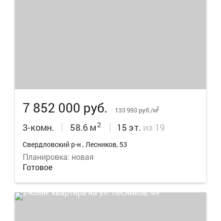
11
7 852 000 руб.
2
133 993 руб./м
2
3-комн.
58.6 м
15 эт.
из 19
Свердловский р-н , Лесников, 53
Планировка: новая
Готовое