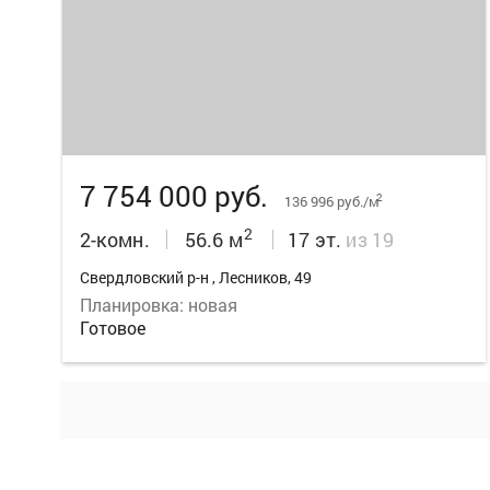
19
7 754 000 руб.
2
136 996 руб./м
2
2-комн.
56.6 м
17 эт.
из 19
Свердловский р-н , Лесников, 49
Планировка: новая
Готовое