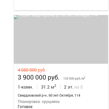
10
4 050 000
руб.
3 900 000 руб.
2
125 000 руб./м
2
1-комн.
31.2 м
2 эт.
из 5
Свердловский р-н , 60 лет Октября, 114
Планировка: хрущевка
Готовое