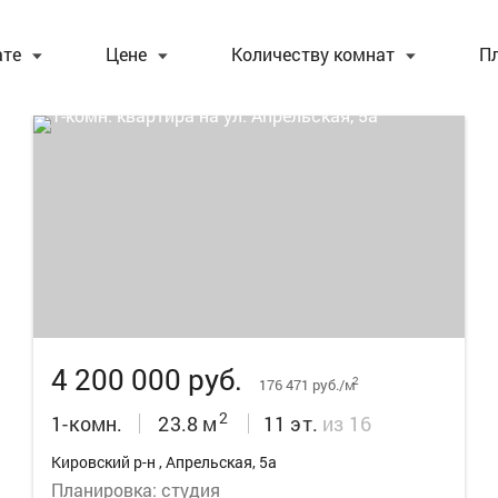
ате
Цене
Количеству комнат
П
15
4 200 000 руб.
2
176 471 руб./м
2
1-комн.
23.8 м
11 эт.
из 16
Кировский р-н , Апрельская, 5а
Планировка: студия