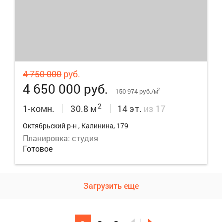
8
4 750 000
руб.
4 650 000 руб.
2
150 974 руб./м
2
1-комн.
30.8 м
14 эт.
из 17
Октябрьский р-н , Калинина, 179
Планировка: студия
Готовое
Загрузить еще