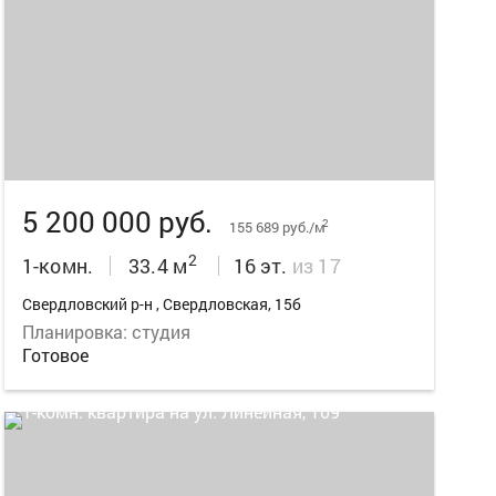
7
5 200 000 руб.
2
155 689 руб./м
2
1-комн.
33.4 м
16 эт.
из 17
Свердловский р-н , Свердловская, 15б
Планировка: студия
Готовое