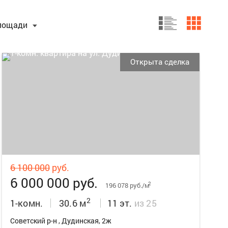
лощади
Открыта сделка
16
6 100 000
руб.
6 000 000 руб.
2
196 078 руб./м
2
1-комн.
30.6 м
11 эт.
из 25
Советский р-н , Дудинская, 2ж