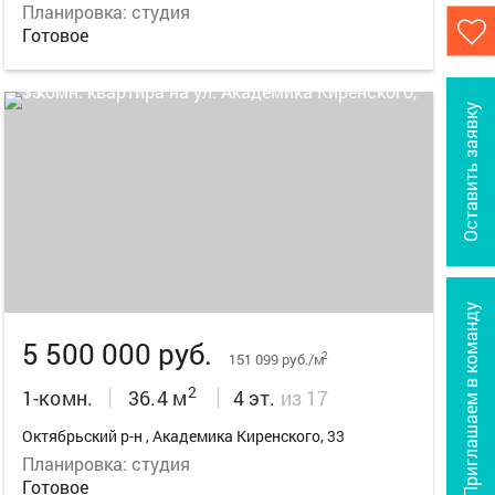
Планировка: студия
Готовое
Оставить заявку
27
Приглашаем в команду
5 500 000 руб.
2
151 099 руб./м
2
1-комн.
36.4 м
4 эт.
из 17
Октябрьский р-н , Академика Киренского, 33
Планировка: студия
Готовое