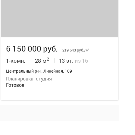
24
6 150 000 руб.
2
219 643 руб./м
2
1-комн.
28 м
13 эт.
из 16
Центральный р-н , Линейная, 109
Планировка: студия
Готовое