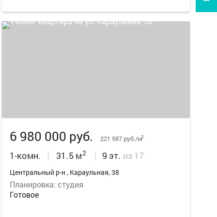
14
6 980 000 руб.
2
221 587 руб./м
2
1-комн.
31.5 м
9 эт.
из 17
Центральный р-н , Караульная, 38
Планировка: студия
Готовое