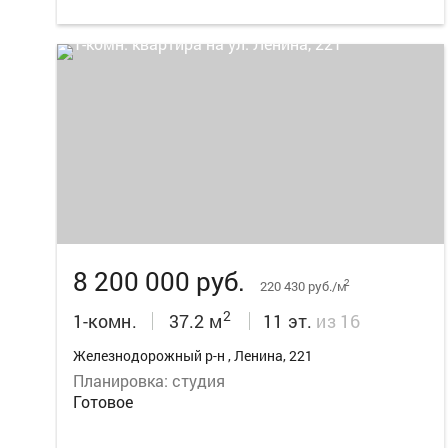
21
8 200 000 руб.
2
220 430 руб./м
2
1-комн.
37.2 м
11 эт.
из 16
Железнодорожный р-н , Ленина, 221
Планировка: студия
Готовое