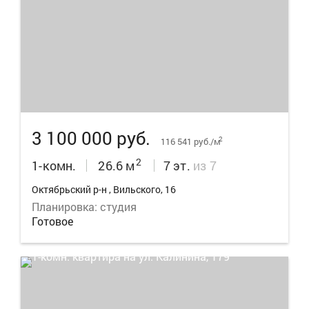
8
3 100 000 руб.
2
116 541 руб./м
2
1-комн.
26.6 м
7 эт.
из 7
Октябрьский р-н , Вильского, 16
Планировка: студия
Готовое