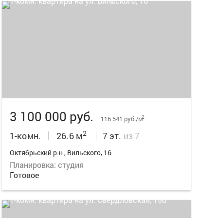
8
3 100 000 руб.
2
116 541 руб./м
2
1-комн.
26.6 м
7 эт.
из 7
Октябрьский р-н , Вильского, 16
Планировка: студия
Готовое