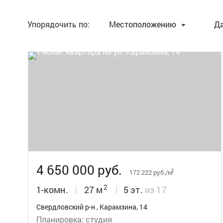
Упорядочить по:
Местоположению
Д
13
4 650 000 руб.
2
172 222 руб./м
2
1-комн.
27 м
5 эт.
из 17
Свердловский р-н , Карамзина, 14
Планировка: студия