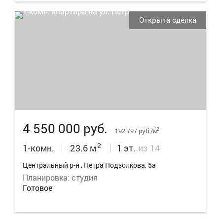
Открыта сделка
11
4 550 000 руб.
2
192 797 руб./м
2
1-комн.
23.6 м
1 эт.
из 14
Центральный р-н , Петра Подзолкова, 5а
Планировка: студия
Готовое