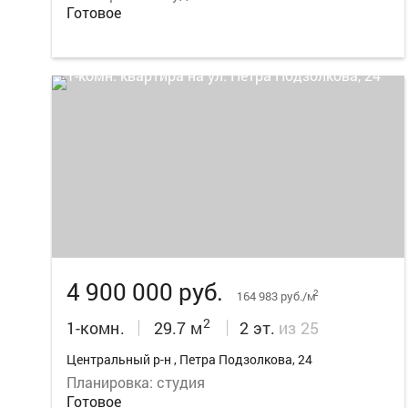
Готовое
11
4 900 000 руб.
2
164 983 руб./м
2
1-комн.
29.7 м
2 эт.
из 25
Центральный р-н , Петра Подзолкова, 24
Планировка: студия
Готовое