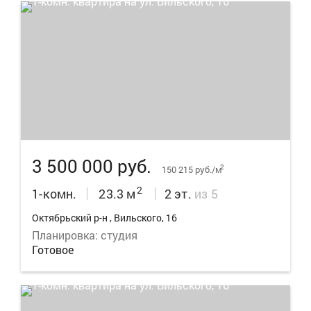
8
3 500 000 руб.
2
150 215 руб./м
2
1-комн.
23.3 м
2 эт.
из 5
Октябрьский р-н , Вильского, 16
Планировка: студия
Готовое