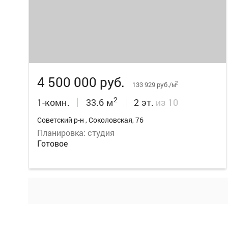
13
4 500 000 руб.
2
133 929 руб./м
2
1-комн.
33.6 м
2 эт.
из 10
Советский р-н , Соколовская, 76
Планировка: студия
Готовое