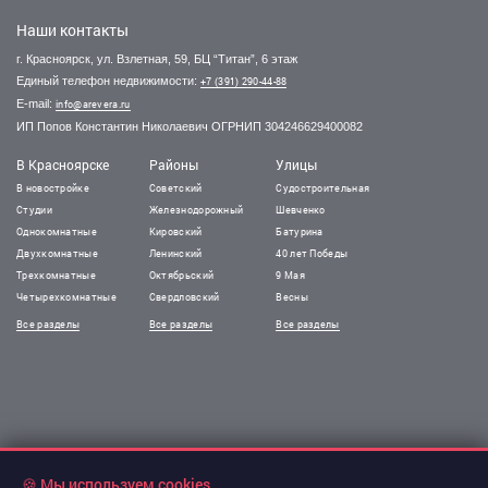
Наши контакты
г. Красноярск, ул. Взлетная, 59, БЦ “Титан”, 6 этаж
Единый телефон недвижимости:
+7 (391) 290-44-88
E-mail:
info@arevera.ru
ИП Попов Константин Николаевич ОГРНИП 304246629400082
В Красноярске
Районы
Улицы
В новостройке
Советский
Судостроительная
Студии
Железнодорожный
Шевченко
Однокомнатные
Кировский
Батурина
Двухкомнатные
Ленинский
40 лет Победы
Трехкомнатные
Октябрьский
9 Мая
Четырехкомнатные
Свердловский
Весны
Все разделы
Все разделы
Все разделы
🍪 Мы используем cookies