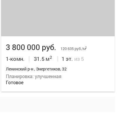
13
3 800 000 руб.
2
120 635 руб./м
2
1-комн.
31.5 м
1 эт.
из 5
Ленинский р-н , Энергетиков, 32
Планировка: улучшенная
Готовое