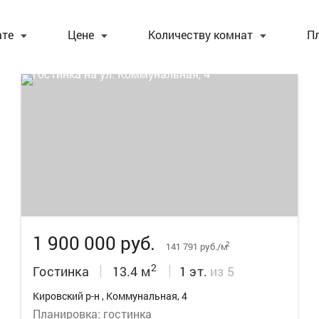
ате
Цене
Количеству комнат
П
16
1 900 000 руб.
2
141 791 руб./м
2
Гостинка
13.4 м
1 эт.
из 5
Кировский р-н , Коммунальная, 4
Планировка: гостинка