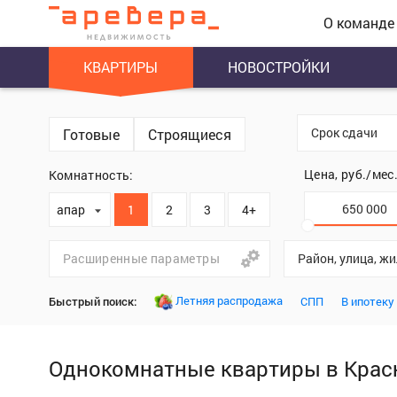
О команде
КВАРТИРЫ
НОВОСТРОЙКИ
Срок сдачи
Готовые
Строящиеся
Цена, руб./мес
Комнатность:
апартаменты
1
2
3
4+
Расширенные параметры
Район, улица, ж
Летняя распродажа
Быстрый поиск:
СПП
В ипотеку
Однокомнатные квартиры в Крас