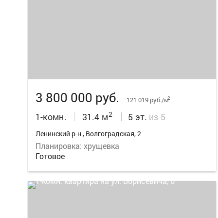
8
3 800 000 руб.
2
121 019 руб./м
2
1-комн.
31.4 м
5 эт.
из 5
Ленинский р-н , Волгоградская, 2
Планировка: хрущевка
Готовое