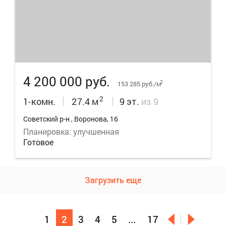
6
4 200 000 руб.
2
153 285 руб./м
2
1-комн.
27.4 м
9 эт.
из 9
Советский р-н , Воронова, 16
Планировка: улучшенная
Готовое
Загрузить еще
1
2
3
4
5
...
17