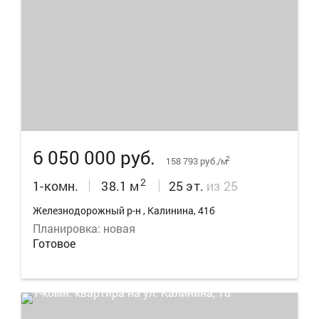
15
6 050 000 руб.
2
158 793 руб./м
2
1-комн.
38.1 м
25 эт.
из 25
Железнодорожный р-н , Калинина, 41б
Планировка: новая
Готовое