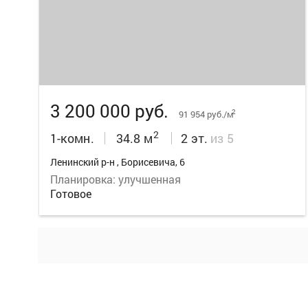
18
3 200 000 руб.
2
91 954 руб./м
2
1-комн.
34.8 м
2 эт.
из 5
Ленинский р-н , Борисевича, 6
Планировка: улучшенная
Готовое