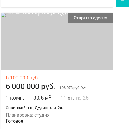
Открыта сделка
16
6 100 000
руб.
6 000 000 руб.
2
196 078 руб./м
2
1-комн.
30.6 м
11 эт.
из 25
Советский р-н , Дудинская, 2ж
Планировка: студия
Готовое