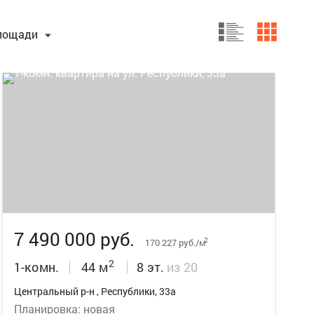
лощади
20
7 490 000 руб.
2
170 227 руб./м
2
1-комн.
44 м
8 эт.
из 20
Центральный р-н , Республики, 33а
Планировка: новая