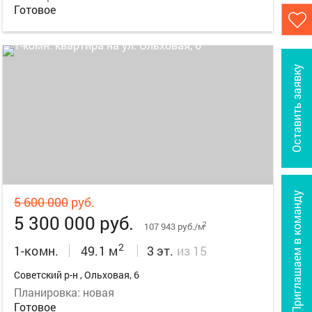
Готовое
Оставить заявку
10
Приглашаем в команду
5 600 000
руб.
5 300 000 руб.
2
107 943 руб./м
2
1-комн.
49.1 м
3 эт.
из 15
Советский р-н , Ольховая, 6
Планировка: новая
Готовое