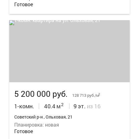
Готовое
5
5 200 000 руб.
2
128 713 руб./м
2
1-комн.
40.4 м
9 эт.
из 16
Советский р-н , Ольховая, 21
Планировка: новая
Готовое