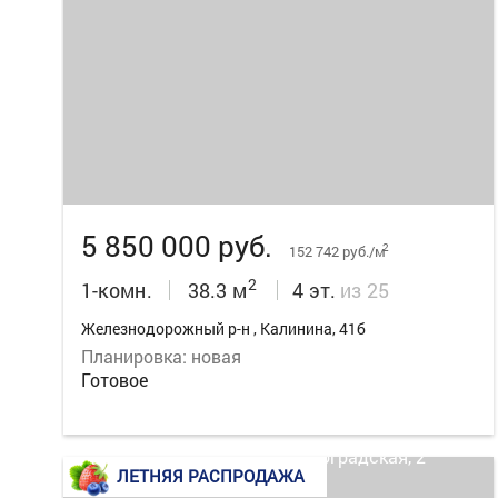
18
5 850 000 руб.
2
152 742 руб./м
2
1-комн.
38.3 м
4 эт.
из 25
Железнодорожный р-н , Калинина, 41б
Планировка: новая
Готовое
ЛЕТНЯЯ РАСПРОДАЖА