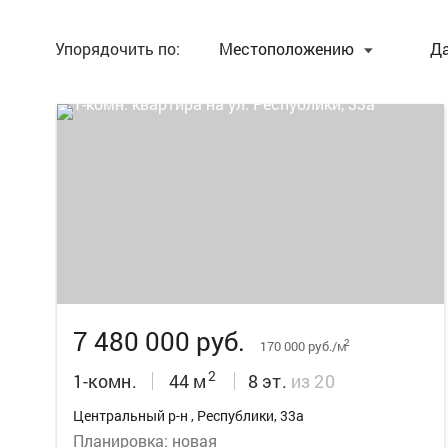
Упорядочить по:
Местоположению
Д
9
7 480 000 руб.
2
170 000 руб./м
2
1-комн.
44 м
8 эт.
из 20
Центральный р-н , Республики, 33а
Планировка: новая