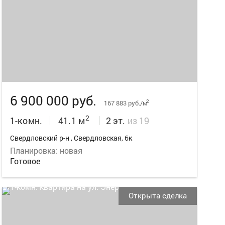
11
6 900 000 руб.
2
167 883 руб./м
2
1-комн.
41.1 м
2 эт.
из 19
Свердловский р-н , Свердловская, 6к
Планировка: новая
Готовое
Открыта сделка