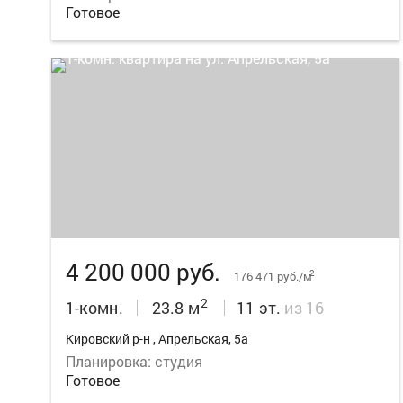
Готовое
15
4 200 000 руб.
2
176 471 руб./м
2
1-комн.
23.8 м
11 эт.
из 16
Кировский р-н , Апрельская, 5а
Планировка: студия
Готовое