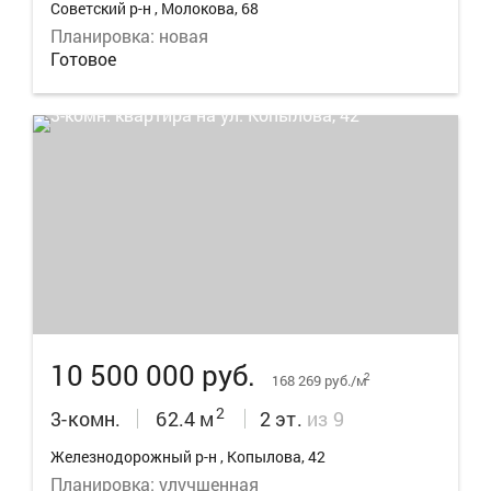
Советский р-н , Молокова, 68
Планировка: новая
Готовое
28
10 500 000 руб.
2
168 269 руб./м
2
3-комн.
62.4 м
2 эт.
из 9
Железнодорожный р-н , Копылова, 42
Планировка: улучшенная