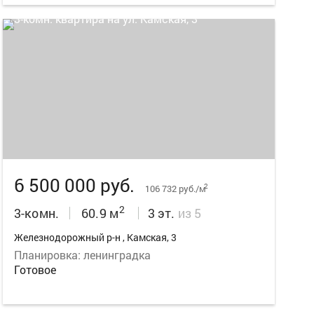
14
6 500 000 руб.
2
106 732 руб./м
2
3-комн.
60.9 м
3 эт.
из 5
Железнодорожный р-н , Камская, 3
Планировка: ленинградка
Готовое