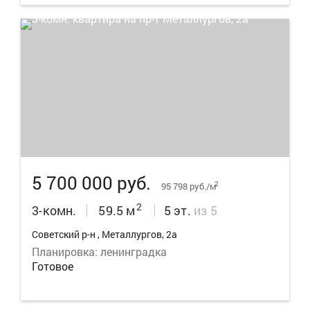
18
5 700 000 руб.
2
95 798 руб./м
2
3-комн.
59.5 м
5 эт.
из 5
Советский р-н , Металлургов, 2а
Планировка: ленинградка
Готовое