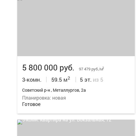
12
5 800 000 руб.
2
97 479 руб./м
2
3-комн.
59.5 м
5 эт.
из 5
Советский р-н , Металлургов, 2а
Планировка: новая
Готовое