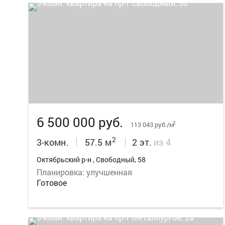
27
6 500 000 руб.
2
113 043 руб./м
2
3-комн.
57.5 м
2 эт.
из 4
Октябрьский р-н , Свободный, 58
Планировка: улучшенная
Готовое