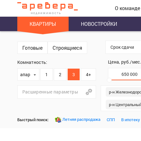
О команде
КВАРТИРЫ
НОВОСТРОЙКИ
Срок сдачи
Готовые
Строящиеся
Цена, руб./мес
Комнатность:
апартаменты
1
2
3
4+
Расширенные параметры
р-н Железнодор
р-н Центральны
Летняя распродажа
Быстрый поиск:
СПП
В ипотеку