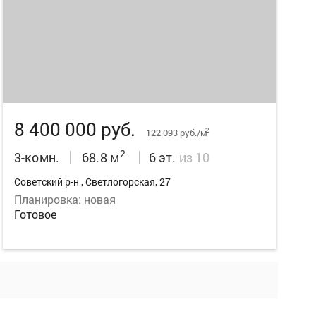
18
8 400 000 руб.
2
122 093 руб./м
2
3-комн.
68.8 м
6 эт.
из 10
Советский р-н , Светлогорская, 27
Планировка: новая
Готовое