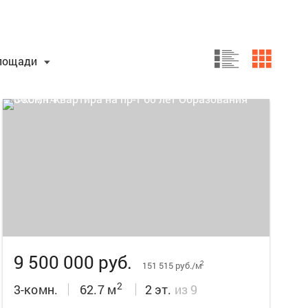
лощади
12
9 500 000 руб.
2
151 515 руб./м
2
3-комн.
62.7 м
2 эт.
из 9