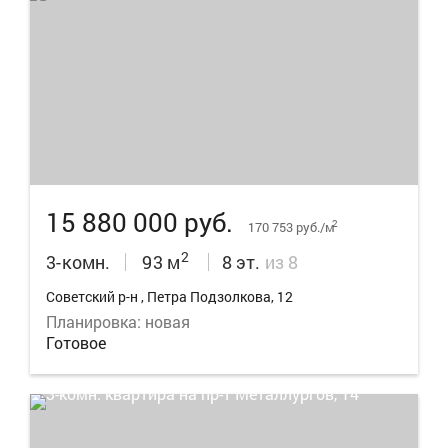
19
15 880 000 руб.
2
170 753 руб./м
2
3-комн.
93 м
8 эт.
из 8
Советский р-н , Петра Подзолкова, 12
Планировка: новая
Готовое