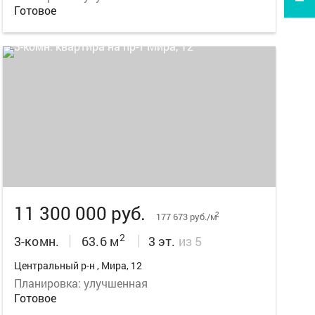
Готовое
15
11 300 000 руб.
2
177 673 руб./м
2
3-комн.
63.6 м
3 эт.
из 5
Центральный р-н , Мира, 12
Планировка: улучшенная
Готовое