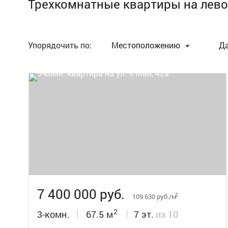
Трехкомнатные квартиры на лево
Упорядочить по:
Местоположению
Д
34
7 400 000 руб.
2
109 630 руб./м
2
3-комн.
67.5 м
7 эт.
из 10