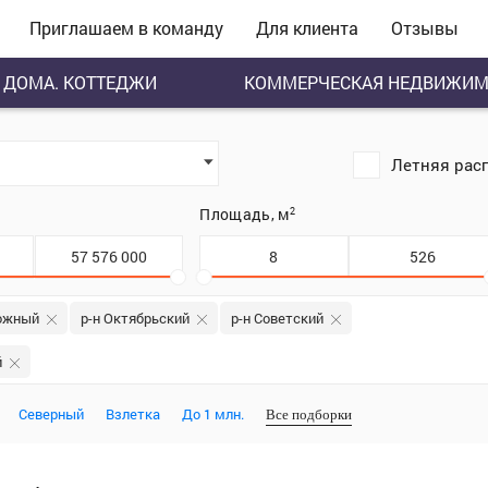
Приглашаем в команду
Для клиента
Отзывы
ДОМА. КОТТЕДЖИ
КОММЕРЧЕСКАЯ НЕДВИЖИМ
Летняя рас
.
Площадь, м
2
ожный
р-н Октябрьский
р-н Советский
й
Северный
Взлетка
До 1 млн.
Все подборки