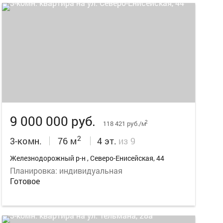
28
9 000 000 руб.
2
118 421 руб./м
2
3-комн.
76 м
4 эт.
из 9
Железнодорожный р-н , Северо-Енисейская, 44
Планировка: индивидуальная
Готовое