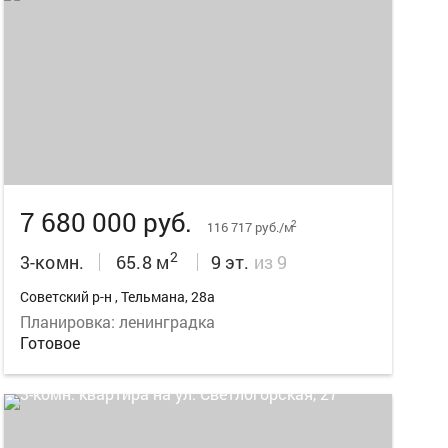
19
7 680 000 руб.
2
116 717 руб./м
2
3-комн.
65.8 м
9 эт.
из 9
Советский р-н , Тельмана, 28а
Планировка: ленинградка
Готовое