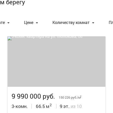
м берегу
ате
Цене
Количеству комнат
П
10
9 990 000 руб.
2
150 226 руб./м
2
3-комн.
66.5 м
9 эт.
из 10