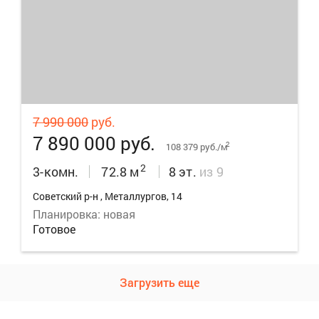
32
7 990 000
руб.
7 890 000 руб.
2
108 379 руб./м
2
3-комн.
72.8 м
8 эт.
из 9
Советский р-н , Металлургов, 14
Планировка: новая
Готовое
Загрузить еще