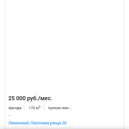
25 000 руб./мес.
2
Аренда
170 м
произв.пом./склад/бокс
..
Ленинский, Песочная улица 2б