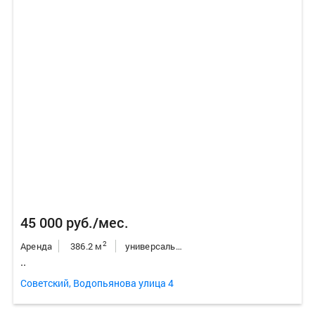
45 000 руб./мес.
2
Аренда
386.2 м
универсальное неж.пом.
..
Советский, Водопьянова улица 4