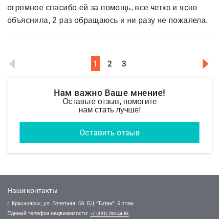
огромное спасибо ей за помощь, все четко и ясно
объяснила, 2 раз обращаюсь и ни разу не пожалела.
1
2
3
Нам важно Ваше мнение!
Оставьте отзыв, помогите
нам стать лучше!
Оставить отзыв
ЛЕТНЯЯ РАСПРОДАЖА
ЛЕТНЯЯ РАСПРОДАЖА
Наши контакты
г. Красноярск, ул. Взлетная, 59, БЦ “Титан”, 6 этаж
Единый телефон недвижимости:
+7 (391) 290-44-88