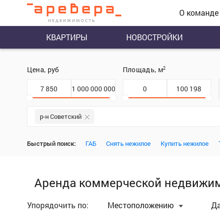
О команде
КВАРТИРЫ
НОВОСТРОЙКИ
Цена, руб
Площадь, м
2
р-н Советский
Быстрый поиск:
ГАБ
Снять нежилое
Купить нежилое
Аренда коммерческой недвижим
Упорядочить по:
Местоположению
Д