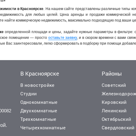
жимости в Красноярске
. На нашем сайте представлены различные типы ком
 недвижимость для любых целей. Цена аренды и продажи коммерческой не
жете найти коммерческую недвижимость, максимально подходящую под ваши це
ке
определенной площади и цены, задайте нужные параметры в фильтре: 
оставьте заявку
ческое помещение — просто
, и в скором времени с вами свя
ые Вас заинтересовали, легко сформировать в подборку при помощи добавл
В Красноярске
Районы
В новостройке
Советский
Студии
Железнодоро
Однокомнатные
Кировский
Двухкомнатные
Ленинский
00082
Трехкомнатные
Октябрьский
ой.
Четырехкомнатные
Свердловский