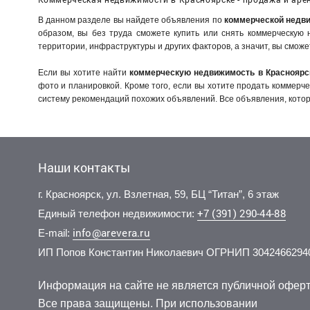
В данном разделе вы найдете объявления по
коммерческой недви
образом, вы без труда сможете купить или снять коммерческую
территории, инфраструктуры и других факторов, а значит, вы смо
Если вы хотите найти
коммерческую недвижимость в Красноярс
фото и планировкой. Кроме того, если вы хотите продать коммер
систему рекомендаций похожих объявлений. Все объявления, котор
Наши контакты
г. Красноярск, ул. Взлетная, 59, БЦ “Титан”, 6 этаж
+7 (391) 290-44-88
Единый телефон недвижимости:
info@arevera.ru
E-mail:
ИП Попов Константин Николаевич ОГРНИП 3042466294
Информация на сайте не является публичной оферт
Все права защищены. При использовании