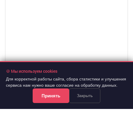
106 860 руб./мес.
🍪 Мы используем cookies
2
Аренда
194.3 м
универсальное неж.пом.
Для корректной работы сайта, сбора статистики и улучшения
..
сервиса нам нужно ваше согласие на обработку данных.
Советский, Партизана Железняка улица 2г
Принять
Закрыть