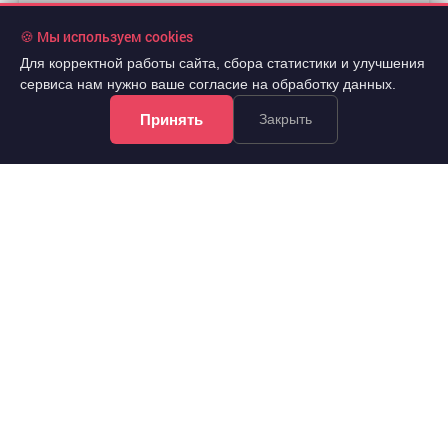
106 860 руб./мес.
🍪 Мы используем cookies
2
Для корректной работы сайта, сбора статистики и улучшения
Аренда
194.3 м
универсальное неж.пом.
..
сервиса нам нужно ваше согласие на обработку данных.
Советский, Партизана Железняка улица 2г
Принять
Закрыть