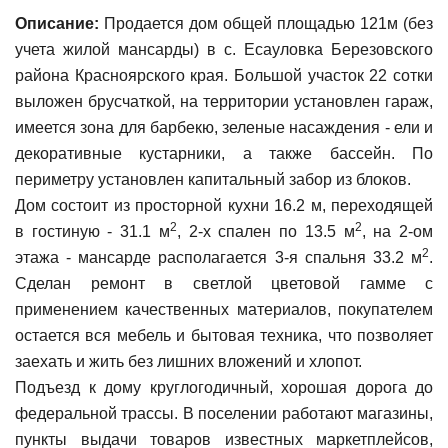
Описание:
Продается дом общей площадью 121м (без
учета жилой мансарды) в с. Есауловка Березовского
района Красноярского края. Большой участок 22 сотки
выложен брусчаткой, на территории установлен гараж,
имеется зона для барбекю, зеленые насаждения - ели и
декоративные кустарники, а также бассейн. По
периметру установлен капитальный забор из блоков.
Дом состоит из просторной кухни 16.2 м, переходящей
2
2
в гостиную - 31.1 м
, 2-х спален по 13.5 м
, на 2-ом
2
этажа - мансарде располагается 3-я спальня 33.2 м
.
Сделан ремонт в светлой цветовой гамме с
применением качественных материалов, покупателем
остается вся мебель и бытовая техника, что позволяет
заехать и жить без лишних вложений и хлопот.
Подъезд к дому круглогодичный, хорошая дорога до
федеральной трассы. В поселении работают магазины,
пункты выдачи товаров известных маркетплейсов,