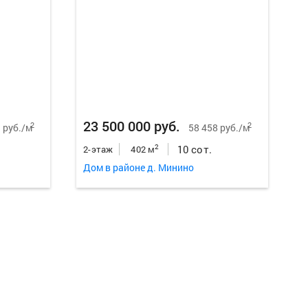
Еще
64
ф
23 500 000 руб.
2
2
 руб./м
58 458 руб./м
10 сот.
2
2-этаж
402 м
Дом в районе д. Минино
Еще
29
ф