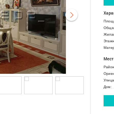
Хара
Площа
Обща
Жила
Этажн
Матер
Мест
Район
Ориен
Улица
Дом: