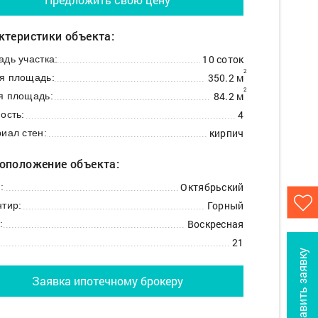
ктеристики объекта:
10 соток
дь участка:
2
350.2 м
я площадь:
2
84.2 м
я площадь:
4
ость:
кирпич
иал стен:
оположение объекта:
Октябрьский
:
Горный
тир:
Воскресная
:
21
Оставить заявку
Заявка ипотечному брокеру