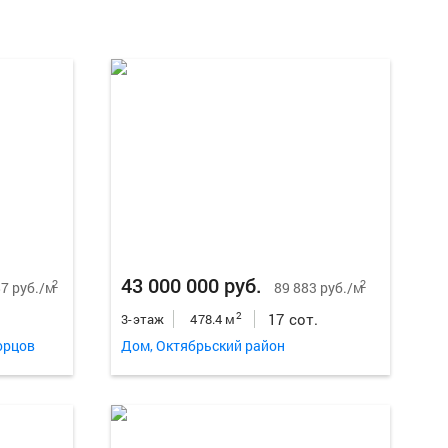
Еще
29
ф
43 000 000 руб.
2
2
7 руб./м
89 883 руб./м
17 сот.
2
3-этаж
478.4 м
орцов
Дом, Октябрьский район