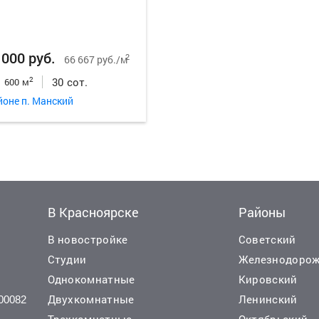
 000 руб.
2
66 667 руб./м
30 сот.
2
600 м
йоне п. Манский
В Красноярске
Районы
В новостройке
Советский
Студии
Железнодоро
Однокомнатные
Кировский
Двухкомнатные
Ленинский
00082
 000 руб.
7 500 000 руб.
2
39 877 руб./м
24 752 
Трехкомнатные
Октябрьский