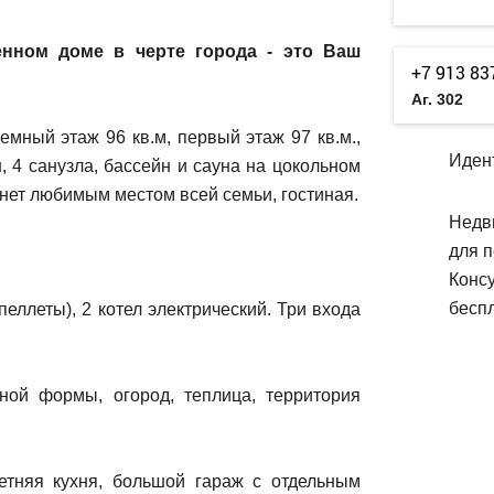
енном доме в черте города - это Ваш
+7 913 83
Аг. 302
мный этаж 96 кв.м, первый этаж 97 кв.м.,
Иден
н, 4 санузла, бассейн и сауна на цокольном
танет любимым местом всей семьи, гостиная.
Недв
для п
Конс
беспл
еллеты), 2 котел электрический. Три входа
ьной формы, огород, теплица, территория
етняя кухня, большой гараж с отдельным