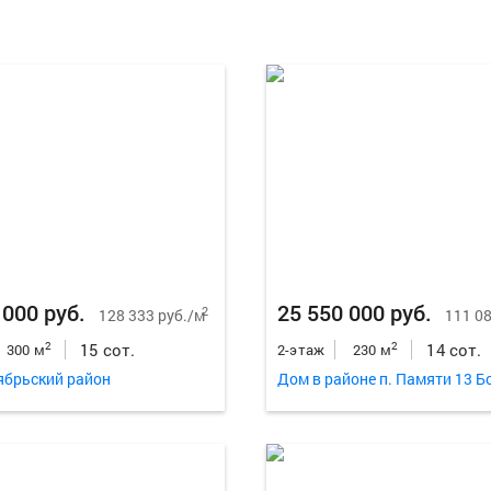
 000 руб.
25 550 000 руб.
2
128 333 руб./м
111 08
15 сот.
14 сот.
2
2
300 м
2-этаж
230 м
ябрьский район
Дом в районе п. Памяти 13 Б