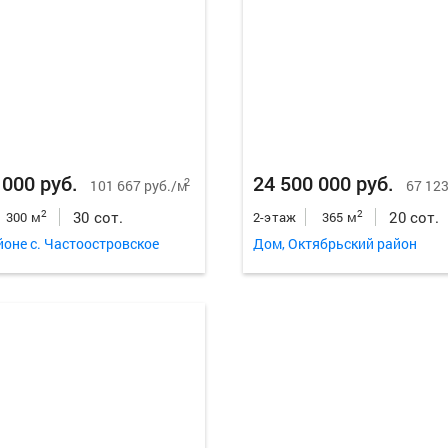
 000 руб.
24 500 000 руб.
2
101 667 руб./м
67 123
30 сот.
20 сот.
2
2
300 м
2-этаж
365 м
йоне с. Частоостровское
Дом, Октябрьский район