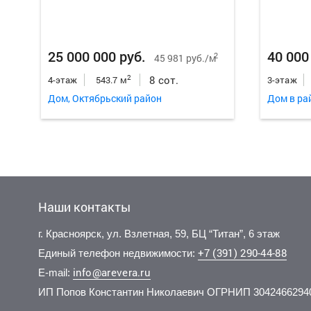
25 000 000 руб.
40 000
2
45 981 руб./м
8 сот.
2
4-этаж
543.7 м
3-этаж
Дом, Октябрьский район
Дом в ра
Наши контакты
г. Красноярск, ул. Взлетная, 59, БЦ “Титан”, 6 этаж
+7 (391) 290-44-88
Единый телефон недвижимости:
info@arevera.ru
E-mail:
ИП Попов Константин Николаевич ОГРНИП 3042466294
Цена по запросу.
13 000