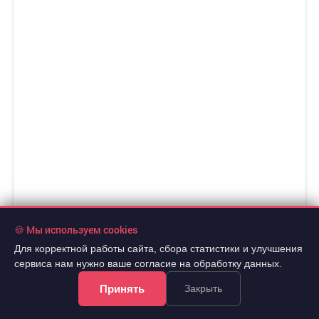
2 650 000 руб.
2
24 091 руб./м
🍪 Мы используем cookies
10 сот.
2
1-этаж
110 м
Для корректной работы сайта, сбора статистики и улучшения
Дом в районе п. Ермолаевский Затон
сервиса нам нужно ваше согласие на обработку данных.
Принять
Закрыть