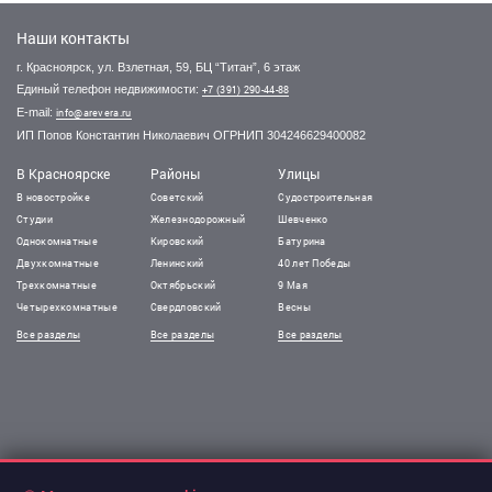
Наши контакты
г. Красноярск, ул. Взлетная, 59, БЦ “Титан”, 6 этаж
Единый телефон недвижимости:
+7 (391) 290-44-88
E-mail:
info@arevera.ru
ИП Попов Константин Николаевич ОГРНИП 304246629400082
В Красноярске
Районы
Улицы
В новостройке
Советский
Судостроительная
Студии
Железнодорожный
Шевченко
Однокомнатные
Кировский
Батурина
Двухкомнатные
Ленинский
40 лет Победы
Трехкомнатные
Октябрьский
9 Мая
Четырехкомнатные
Свердловский
Весны
Все разделы
Все разделы
Все разделы