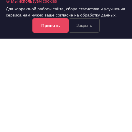
🍪 Мы используем cookies
Для корректной работы сайта, сбора статистики и улучшения
сервиса нам нужно ваше согласие на обработку данных.
Принять
Закрыть
!Информация на сайте не является публичной офертой.
Все права защищены. При использовании
материалов сайта обязательна гиперссылка.
Почта @arevera.ru
Политика конфиденциальности
Условия труда
Обработка персональных данных