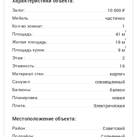
Характеристики объекта:
10 000 ₽
Залог:
частично
Мебель
1
Кол-во комнат:
2
41 м
Площадь:
2
19 м
Жилая площадь:
2
9 м
Площадь кухни:
2
Этаж :
16
Этажность:
кирпич
Материал стен:
совмещенный
Санузел:
балкон
Балконы:
новая
Планировка:
Электрическая
Плита:
Местоположение объекта:
Советский
Район:
Солнечный
Подрайон: