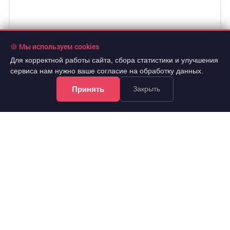
🍪 Мы используем cookies
Для корректной работы сайта, сбора статистики и улучшения
сервиса нам нужно ваше согласие на обработку данных.
Принять
Закрыть
23 000 руб./мес.
11 эт.
2
1-комн.
40.4 м
из 16
..
Советский, Ольховая улица 21