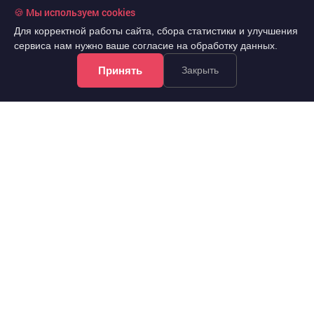
🍪 Мы используем cookies
Для корректной работы сайта, сбора статистики и улучшения
сервиса нам нужно ваше согласие на обработку данных.
Принять
Закрыть
49 000 руб./мес.
10 эт.
2
2-комн.
52 м
из 10
..
Советский, Светлогорский переулок 11