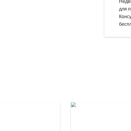
Недв
для п
Конс
беспл