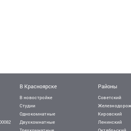
В Красноярске
Районы
В новостройке
Советский
Студии
Железнодоро
Однокомнатные
Кировский
Двухкомнатные
Ленинский
00082
 руб./мес.
55 000 руб./мес.
Трехкомнатные
Октябрьский