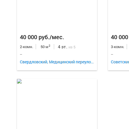
40 000 руб./мес.
40 000
4 эт.
2
2-комн.
50 м
3-комн.
из 5
..
..
Свердловский, Медицинский переулок 13