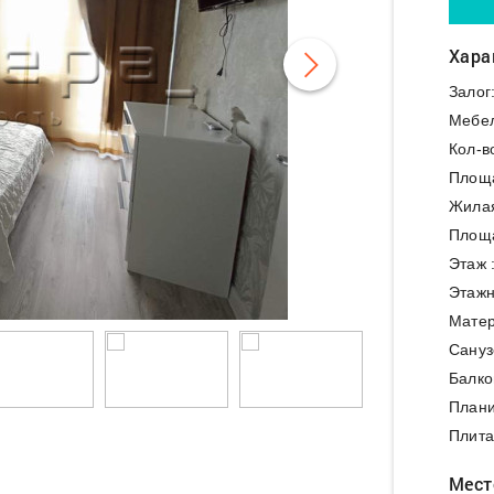
Хара
Залог
Мебе
Кол-в
Площ
Жила
Площа
Этаж 
Этажн
Матер
Сануз
Балко
Плани
Плита
Мест