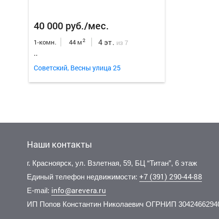
40 000 руб./мес.
4 эт.
2
1-комн.
44 м
из 7
..
Советский, Весны улица 25
Наши контакты
г. Красноярск, ул. Взлетная, 59, БЦ “Титан”, 6 этаж
+7 (391) 290-44-88
Единый телефон недвижимости:
info@arevera.ru
E-mail:
ИП Попов Константин Николаевич ОГРНИП 3042466294
35 000 руб./мес.
70 000