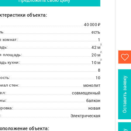
ктеристики объекта:
40 000 ₽
:
есть
ль
1
о комнат:
2
42 м
адь:
2
20 м
я площадь:
2
10 м
дь кухни:
8
:
10
ость:
Оставить заявку
монолит
иал стен:
совмещенный
ел:
балкон
ны:
новая
ровка:
Электрическая
:
оположение объекта: