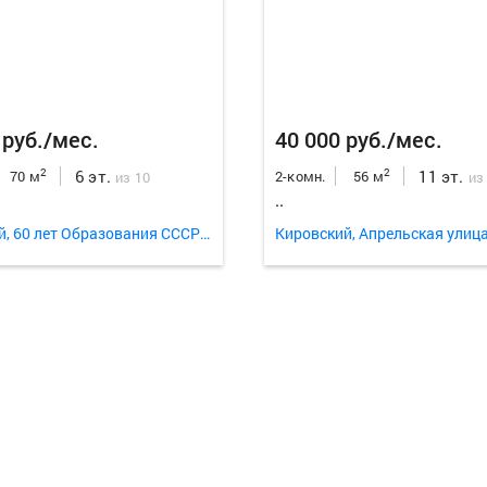
 руб./мес.
40 000 руб./мес.
6 эт.
11 эт.
2
2
70 м
2-комн.
56 м
из 10
из
..
Советский, 60 лет Образования СССР проспект 32
Кировский, Апрельская улица