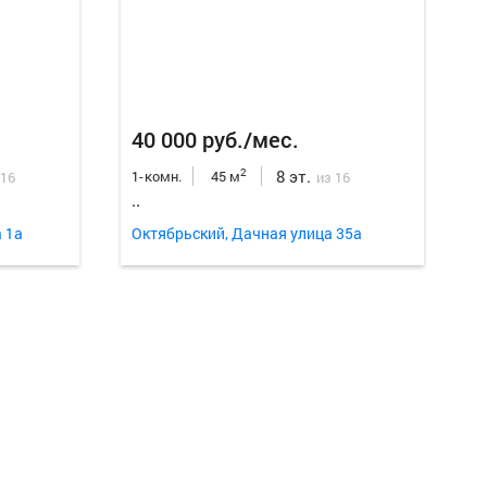
Еще
18
ф
40 000 руб./мес.
8 эт.
2
1-комн.
45 м
 16
из 16
..
 1а
Октябрьский, Дачная улица 35а
Еще
14
ф