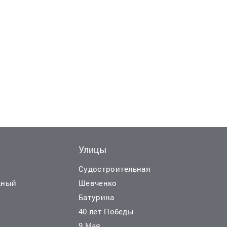
Улицы
Еще
10
ф
Судостроительная
жный
Шевченко
Батурина
40 лет Победы
25 000 руб./мес.
9 Мая