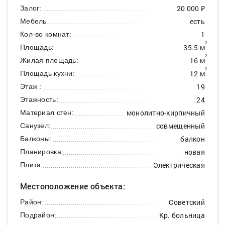
20 000 ₽
Залог:
есть
Мебель
1
Кол-во комнат:
2
35.5 м
Площадь:
2
16 м
Жилая площадь:
2
12 м
Площадь кухни:
19
Этаж :
24
Этажность:
монолитно-кирпичный
Материал стен:
совмещенный
Санузел:
балкон
Балконы:
новая
Планировка:
Электрическая
Плита:
Местоположение объекта:
Советский
Район:
Кр. больница
Подрайон: