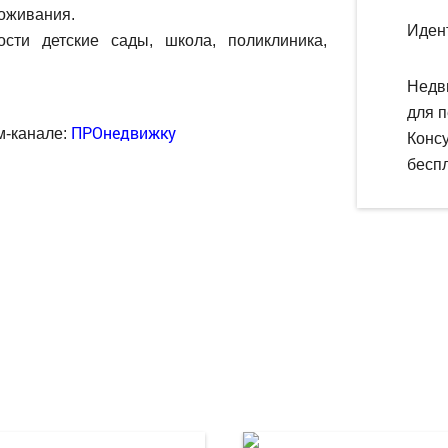
роживания.
Иден
ти детские сады, школа, поликлиника,
Недв
для п
ПРОнедвижку
м-канале:
Конс
беспл