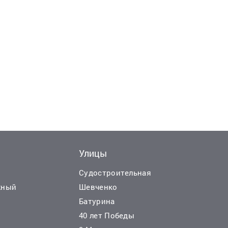
Улицы
Еще
15
ф
Судостроительная
жный
Шевченко
Батурина
40 лет Победы
4 800 000 руб.
2
2
 руб./м
195 918 руб./м