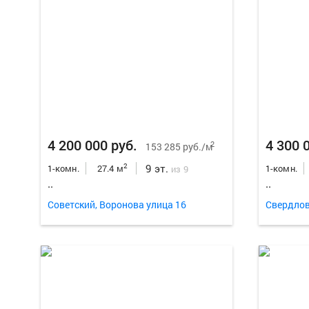
4 200 000 руб.
4 300 
2
153 285 руб./м
9 эт.
2
1-комн.
27.4 м
1-комн.
из 9
..
..
Советский, Воронова улица 16