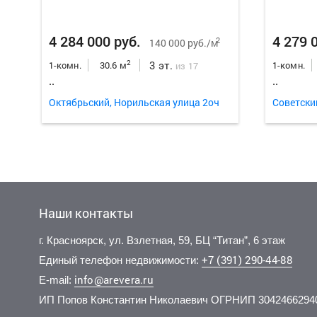
4 284 000 руб.
4 279 
2
140 000 руб./м
3 эт.
2
1-комн.
30.6 м
1-комн.
из 17
..
..
Октябрьский, Норильская улица 2оч
Советски
Наши контакты
г. Красноярск, ул. Взлетная, 59, БЦ “Титан”, 6 этаж
+7 (391) 290-44-88
Единый телефон недвижимости:
info@arevera.ru
E-mail:
ИП Попов Константин Николаевич ОГРНИП 3042466294
4 200 000 руб.
4 550 
2
176 471 руб./м