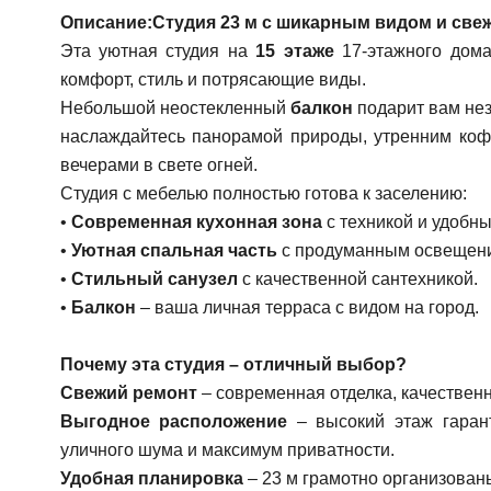
Описание:
Студия 23 м с шикарным видом и све
Эта уютная студия на
15 этаже
17-этажного дома
комфорт, стиль и потрясающие виды.
Небольшой неостекленный
балкон
подарит вам не
наслаждайтесь панорамой природы, утренним коф
вечерами в свете огней.
Студия с мебелью полностью готова к заселению:
•
Современная кухонная зона
с техникой и удобн
•
Уютная спальная часть
с продуманным освещен
•
Стильный санузел
с качественной сантехникой.
•
Балкон
– ваша личная терраса с видом на город.
Почему эта студия – отличный выбор?
Свежий ремонт
– современная отделка, качествен
Выгодное расположение
– высокий этаж гарант
уличного шума и максимум приватности.
Удобная планировка
– 23 м грамотно организованы