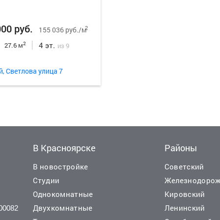
000 руб.
2
155 036 руб./м
4 эт.
2
27.6 м
из 9
й, Светлова улица 7
В Красноярске
Районы
В новостройке
Советский
Студии
Железнодоро
Однокомнатные
Кировский
Двухкомнатные
Ленинский
00082
000 руб.
3 500 000 руб.
2
192 797 руб./м
150 215