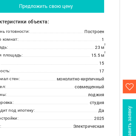
Предложить свою цену
ктеристики объекта:
Построен
нь готовности:
1
о комнат:
2
23 м
адь:
2
15.5 м
я площадь:
15
:
17
ость:
монолитно-кирпичный
иал стен:
совмещенный
ел:
лоджия
ны:
студия
ровка:
Оставить заявку
Да
дит под ипотеку:
2025
остройки:
Электрическая
: