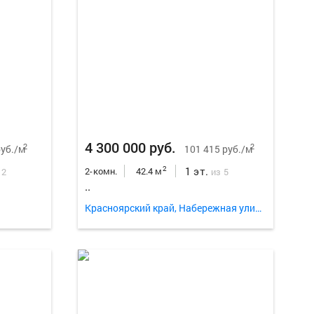
Еще
6
фо
4 300 000 руб.
2
2
руб./м
101 415 руб./м
1 эт.
2
2-комн.
42.4 м
 2
из 5
..
Красноярский край, Набережная улица 3