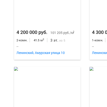
4 200 000 руб.
4 300 
2
101 205 руб./м
3 эт.
2
2-комн.
41.5 м
1-комн.
из 5
..
..
Ленинский, Амурская улица 10