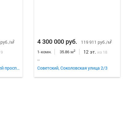
Еще
13
ф
4 300 000 руб.
2
2
 руб./м
119 911 руб./м
12 эт.
2
1-комн.
35.86 м
 9
из 18
..
Ленинский, Машиностроителей проспект 31а
Советский, Соколовская улица 2/3