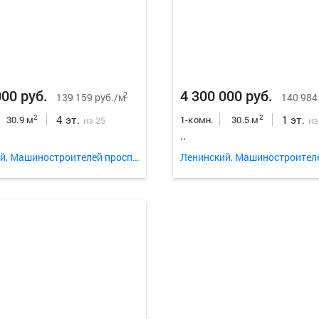
000 руб.
4 300 000 руб.
2
139 159 руб./м
140 984
4 эт.
1 эт.
2
2
30.9 м
1-комн.
30.5 м
из 25
из
..
Ленинский, Машиностроителей проспект 35