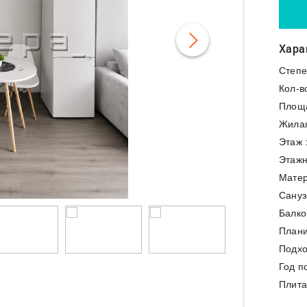
Хара
Степе
Кол-в
Площ
Жила
Этаж 
Этажн
Матер
Сануз
Балко
Плани
Подхо
Год п
Плита