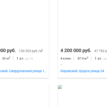
000 руб.
4 200 000 руб.
2
130 303 руб./м
47 782 
1 эт.
1 эт.
2
2
33 м
4-комн.
87.9 м
из 10
из
..
Свердловский, Свердловская улица 115
Кировский, Щорса улица 24