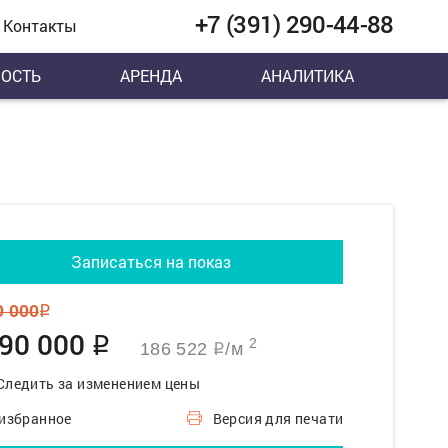
+7 (391) 290-44-88
Контакты
ОСТЬ
АРЕНДА
АНАЛИТИКА
Записаться на показ
0 000
q
290 000
q
2
186 522
/м
q
Следить за изменением цены
 избранное
Версия для печати