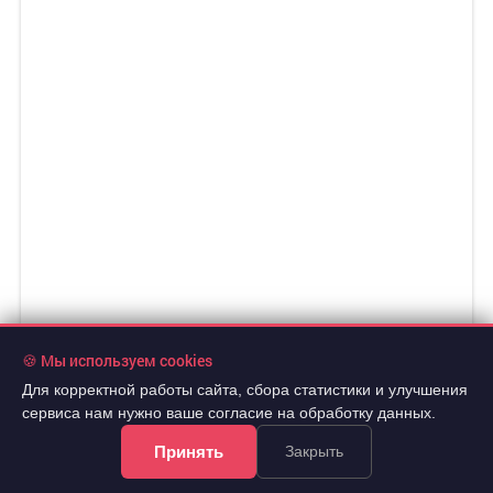
🍪 Мы используем cookies
8 690 000 руб.
2
114 342 руб./м
Для корректной работы сайта, сбора статистики и улучшения
4 эт.
2
3-комн.
76 м
из 9
сервиса нам нужно ваше согласие на обработку данных.
..
Принять
Закрыть
Железнодорожный, Северо-Енисейская улица 44