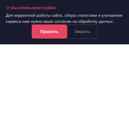
🍪 Мы используем cookies
Для корректной работы сайта, сбора статистики и улучшения
сервиса нам нужно ваше согласие на обработку данных.
Принять
Закрыть
7 450 000 руб.
2
140 566 руб./м
7 эт.
2
2-комн.
53 м
из 9
..
Железнодорожный, Копылова улица 66