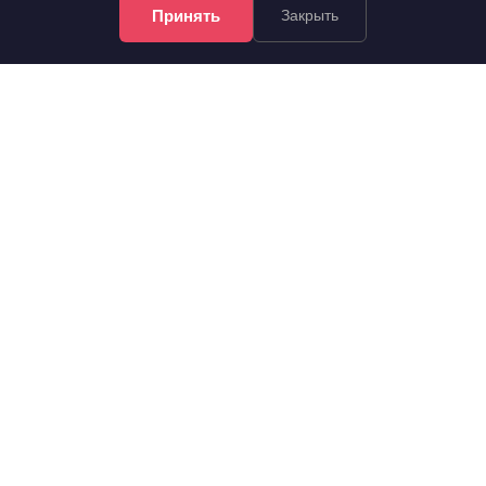
7 эт.
2
2-комн.
64.7 м
из 9
Принять
Закрыть
..
Центральный, Диктатуры Пролетариата улица 12