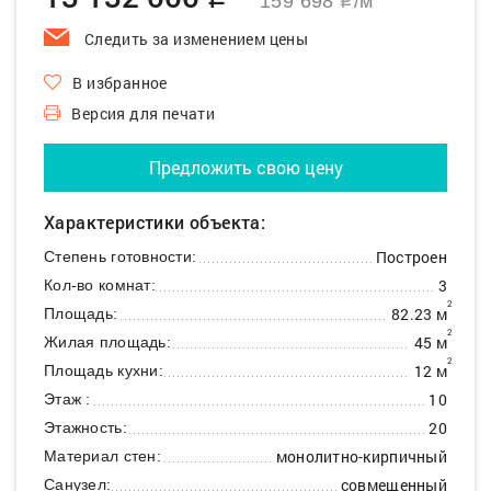
q
159 698
/м
q
Следить за изменением цены
В избранное
Версия для печати
Предложить свою цену
Характеристики объекта:
Построен
Степень готовности:
3
Кол-во комнат:
2
82.23 м
Площадь:
2
45 м
Жилая площадь:
2
12 м
Площадь кухни:
10
Этаж :
20
Этажность:
монолитно-кирпичный
Материал стен:
совмещенный
Санузел: