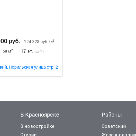
000 руб.
2
124 328 руб./м
17 эт.
2
58 м
из 17
кий, Норильская улица стр. 2
В Красноярске
Районы
В новостройке
Советский
Студии
Железнодоро