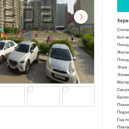
Хара
Степе
Кол-в
Площ
Жила
Площа
Этаж 
Этажн
Матер
Сануз
Балко
Плани
Подхо
Год п
Плита