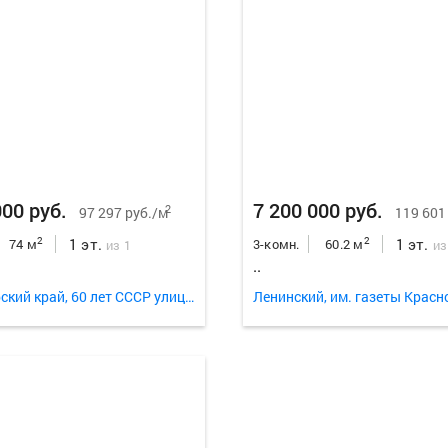
000 руб.
7 200 000 руб.
2
97 297 руб./м
119 601
1 эт.
1 эт.
2
2
74 м
3-комн.
60.2 м
из 1
из
..
Красноярский край, 60 лет СССР улица 14