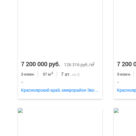
7 200 000 руб.
7 200 
2
126 316 руб./м
7 эт.
2
2-комн.
57 м
3-комн.
из 8
..
..
Красноярский край, микрорайон Эко улица 1