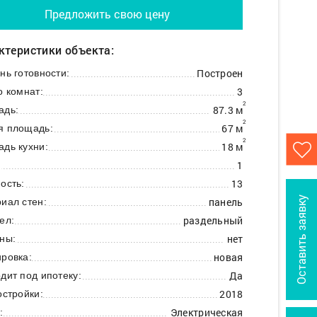
Предложить свою цену
ктеристики объекта:
Построен
нь готовности:
3
о комнат:
2
87.3 м
адь:
2
67 м
я площадь:
2
18 м
дь кухни:
1
:
13
ость:
Оставить заявку
панель
иал стен:
раздельный
ел:
нет
ны:
новая
ровка:
Да
дит под ипотеку:
2018
остройки:
Электрическая
: