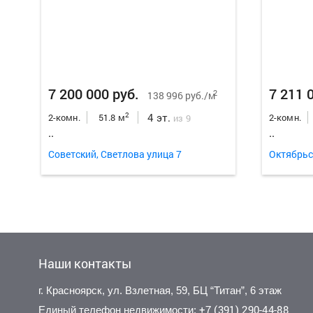
7 200 000 руб.
7 211 
2
138 996 руб./м
4 эт.
2
2-комн.
51.8 м
2-комн.
из 9
..
..
Советский, Светлова улица 7
Октябрьс
Наши контакты
г. Красноярск, ул. Взлетная, 59, БЦ “Титан”, 6 этаж
+7 (391) 290-44-88
Единый телефон недвижимости: