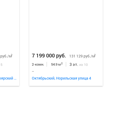
Еще
18
ф
7 199 000 руб.
2
2
 руб./м
131 129 руб./м
3 эт.
2
2-комн.
54.9 м
 5
из 10
..
Ленинский, им. газеты Красноярский Рабочий проспект 49
Октябрьский, Норильская улица 4