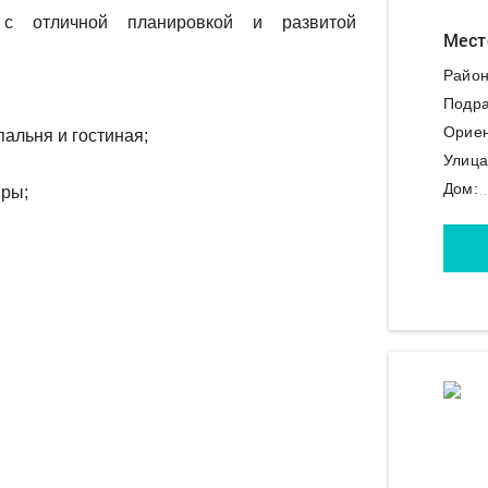
с отличной планировкой и развитой
Мест
Район
Подра
Ориен
пальня и гостиная;
Улица
Дом:
иры;