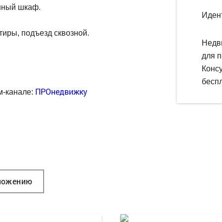
нный шкаф.
Иден
тиры, подъезд сквозной.
Недв
для п
Конс
беспл
ПРОнедвижку
м-канале:
ложению