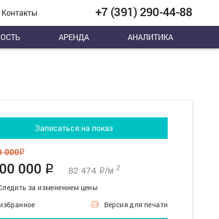
+7 (391) 290-44-88
Контакты
ОСТЬ
АРЕНДА
АНАЛИТИКА
Записаться на показ
0 000
q
200 000
q
2
82 474
/м
q
Следить за изменением цены
 избранное
Версия для печати