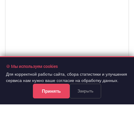
🍪 Мы используем cookies
Для корректной работы сайта, сбора статистики и улучшения
сервиса нам нужно ваше согласие на обработку данных.
Принять
Закрыть
1 000 000 руб.
2
86 957 руб./м
9 эт.
2
комнат.
11.5 м
из 9
..
Советский, Воронова улица 12г