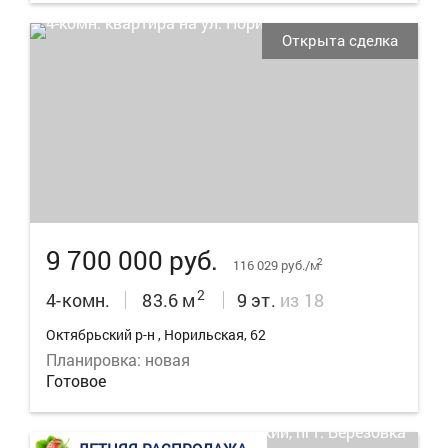
Открыта сделка
32
9 700 000 руб.
2
116 029 руб./м
2
4-комн.
83.6 м
9 эт.
из 18
Октябрьский р-н , Норильская, 62
Планировка: новая
Готовое