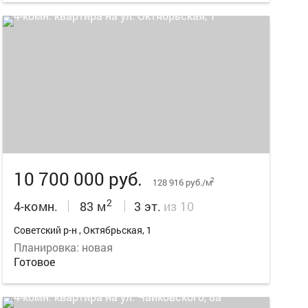
21
10 700 000 руб.
2
128 916 руб./м
2
4-комн.
83 м
3 эт.
из 10
Советский р-н , Октябрьская, 1
Планировка: новая
Готовое