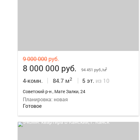
20
9 000 000
руб.
8 000 000 руб.
2
94 451 руб./м
2
4-комн.
84.7 м
5 эт.
из 10
Советский р-н , Мате Залки, 24
Планировка: новая
Готовое