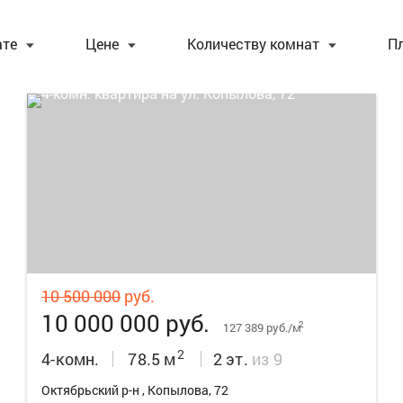
ате
Цене
Количеству комнат
П
23
10 500 000
руб.
10 000 000 руб.
2
127 389 руб./м
2
4-комн.
78.5 м
2 эт.
из 9
Октябрьский р-н , Копылова, 72