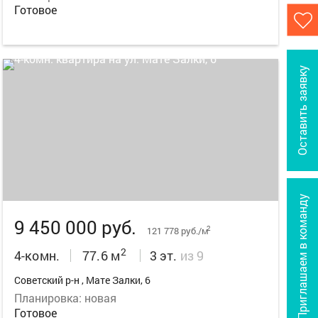
Готовое
Оставить заявку
19
Приглашаем в команду
9 450 000 руб.
2
121 778 руб./м
2
4-комн.
77.6 м
3 эт.
из 9
Советский р-н , Мате Залки, 6
Планировка: новая
Готовое