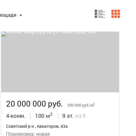
лощади
25
20 000 000 руб.
2
200 000 руб./м
2
4-комн.
100 м
9 эт.
из 9
Советский р-н , Авиаторов, 43а
Планировка: новая