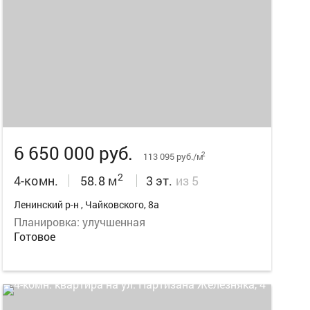
22
6 650 000 руб.
2
113 095 руб./м
2
4-комн.
58.8 м
3 эт.
из 5
Ленинский р-н , Чайковского, 8а
Планировка: улучшенная
Готовое