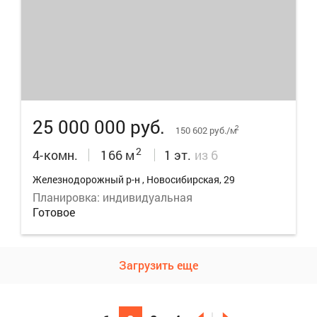
22
25 000 000 руб.
2
150 602 руб./м
2
4-комн.
166 м
1 эт.
из 6
Железнодорожный р-н , Новосибирская, 29
Планировка: индивидуальная
Готовое
Загрузить еще