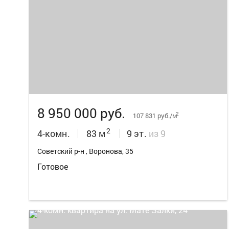
8
8 950 000 руб.
2
107 831 руб./м
2
4-комн.
83 м
9 эт.
из 9
Советский р-н , Воронова, 35
Готовое