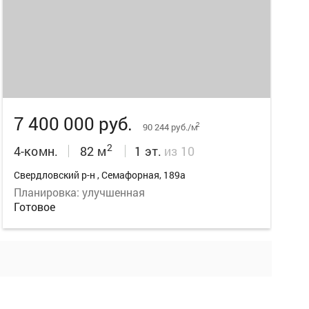
19
7 400 000 руб.
2
90 244 руб./м
2
4-комн.
82 м
1 эт.
из 10
Свердловский р-н , Семафорная, 189а
Планировка: улучшенная
Готовое