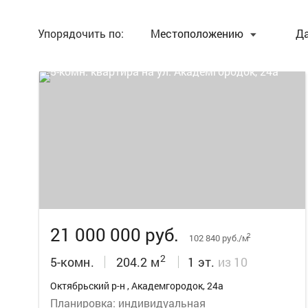
Упорядочить по:
Местоположению
Д
21
21 000 000 руб.
2
102 840 руб./м
2
5-комн.
204.2 м
1 эт.
из 10
Октябрьский р-н , Академгородок, 24а
Планировка: индивидуальная