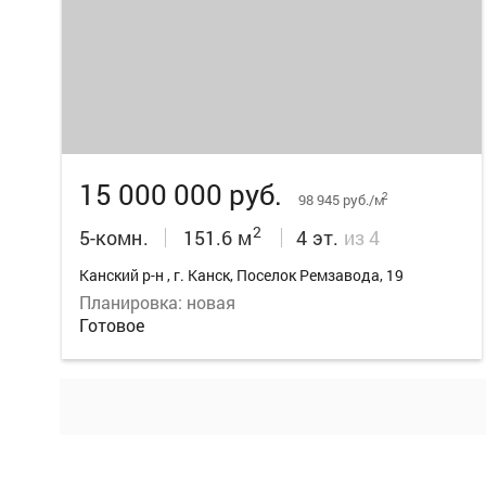
23
15 000 000 руб.
2
98 945 руб./м
2
5-комн.
151.6 м
4 эт.
из 4
Канский р-н , г. Канск, Поселок Ремзавода, 19
Планировка: новая
Готовое