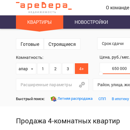
О команде
КВАРТИРЫ
НОВОСТРОЙКИ
Срок сдачи
Готовые
Строящиеся
Цена, руб./мес
Комнатность:
апартаменты
1
2
3
4+
Расширенные параметры
Район, улица, ж
Летняя распродажа
Быстрый поиск:
СПП
В ипотеку
Продажа 4-комнатных квартир