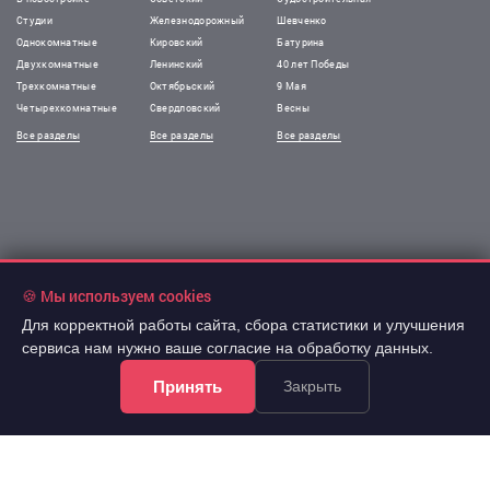
Студии
Железнодорожный
Шевченко
Однокомнатные
Кировский
Батурина
Двухкомнатные
Ленинский
40 лет Победы
Трехкомнатные
Октябрьский
9 Мая
Четырехкомнатные
Свердловский
Весны
Все разделы
Все разделы
Все разделы
🍪 Мы используем cookies
Для корректной работы сайта, сбора статистики и улучшения
сервиса нам нужно ваше согласие на обработку данных.
Принять
Закрыть