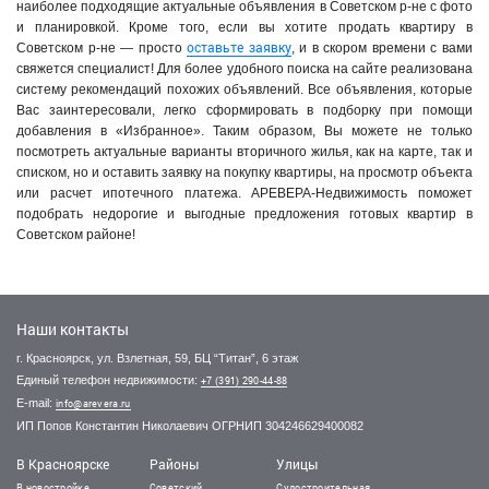
наиболее подходящие актуальные объявления в Советском р-не с фото
и планировкой. Кроме того, если вы хотите продать квартиру в
оставьте заявку
Советском р-не — просто
, и в скором времени с вами
свяжется специалист! Для более удобного поиска на сайте реализована
систему рекомендаций похожих объявлений. Все объявления, которые
Вас заинтересовали, легко сформировать в подборку при помощи
добавления в «Избранное». Таким образом, Вы можете не только
посмотреть актуальные варианты вторичного жилья, как на карте, так и
списком, но и оставить заявку на покупку квартиры, на просмотр объекта
или расчет ипотечного платежа. АРЕВЕРА-Недвижимость поможет
подобрать недорогие и выгодные предложения готовых квартир в
Советском районе!
Наши контакты
г. Красноярск, ул. Взлетная, 59, БЦ “Титан”, 6 этаж
Единый телефон недвижимости:
+7 (391) 290-44-88
E-mail:
info@arevera.ru
ИП Попов Константин Николаевич ОГРНИП 304246629400082
В Красноярске
Районы
Улицы
В новостройке
Советский
Судостроительная