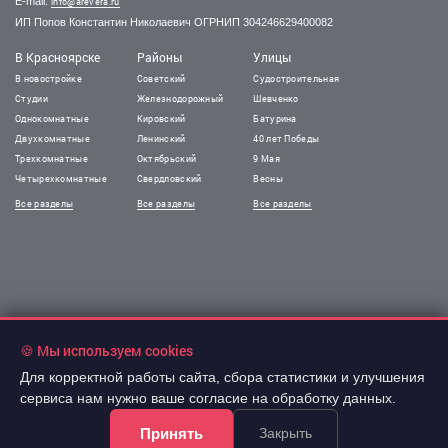
E-mail:
info@arevera.ru
ИП Попов Константин Николаевич ОГРНИП 304246629400082
В Красноярске
Районы
Улицы
В новостройке
Советский
Судостроительная
Студии
Железнодорожный
Шевченко
Однокомнатные
Кировский
Батурина
Двухкомнатные
Ленинский
40 лет Победы
Трехкомнатные
Октябрьский
9 Мая
Четырехкомнатные
Свердловский
Весны
Все разделы
Все разделы
Все разделы
🍪 Мы используем cookies
Для корректной работы сайта, сбора статистики и улучшения
сервиса нам нужно ваше согласие на обработку данных.
Принять
Закрыть