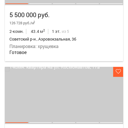
5 500 000 руб.
2
126 728 руб./м
2
2-комн.
43.4 м
1 эт.
из 5
Советский р-н , Аэровокзальная, 3б
Планировка: хрущевка
Готовое