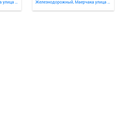
Железнодорожный, Маерчака улица 8стр9
Железнодорожный, Маерчака улица 8стр9