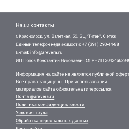
Наши контакты
г. Красноярск, ул. Взлетная, 59, БЦ “Титан”, 6 этаж
+7 (391) 290-44-88
Единый телефон недвижимости:
info@arevera.ru
E-mail:
ИП Попов Константин Николаевич ОГРНИП 3042466294
1 900 000 руб.
16 705 руб./мес.
2 300 
13 875
2
146 154 руб./м
2
2
Продажа
Аренда
25.7 м
13 м
офис
гараж/парк.место
Продажа
Аренда
Информация на сайте не является публичной оферт
..
..
..
..
Все права защищены. При использовании
Советский, Алексеева улица 93
Железнодорожный, Маерчака улица 8
Советски
материалов сайта обязательна гиперссылка.
Почта @arevera.ru
Политика конфиденциальности
Условия труда
Обработка персональных данных
Карта сайта