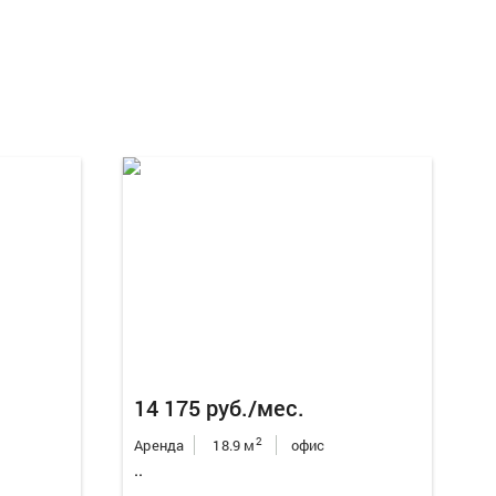
Еще
5
фо
14 175 руб./мес.
2
Аренда
18.9 м
офис
..