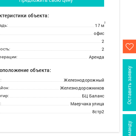
ктеристики объекта:
2
17 м
адь:
офис
2
2
ость:
Аренда
перации:
Оставить заявку
оположение объекта:
Железнодорожный
:
Железнодорожников
йон:
БЦ Баланс
тир:
Маерчака улица
:
8стр2