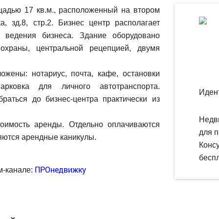
адью 17 кв.м., расположенный на втором
а, зд.8, стр.2. Бизнес центр располагает
я ведения бизнеса. Здание оборудовано
охраны, центральной рецепцией, двумя
жены: нотариус, почта, кафе, остановки
арковка для личного автотранспорта.
Иден
браться до бизнес-центра практически из
Недв
имость аренды. Отдельно оплачиваются
для п
яются арендные каникулы.
Конс
беспл
ПРОнедвижку
м-канале: