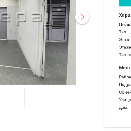
Хара
Площ
Тип:
Этаж:
Этажн
Тип о
Мест
Район
Подра
Ориен
Улица
Дом: