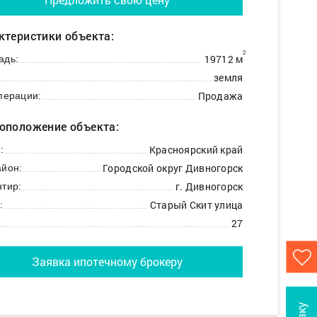
ктеристики объекта:
2
19712 м
адь:
земля
Продажа
перации:
оположение объекта:
Красноярский край
:
Городской округ Дивногорск
йон:
г. Дивногорск
тир:
Старый Скит улица
:
27
Заявка ипотечному брокеру