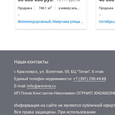
2
Продажа
746.1 м
универсальное неж.пом.
Продажа
..
..
Железнодорожный, Маерчака улица 38
Наши контакты
г. Красноярск, ул. Взлетная, 59, БЦ “Титан”, 6 этаж
+7 (391) 290-44-88
Единый телефон недвижимости:
info@arevera.ru
E-mail:
ИП Попов Константин Николаевич ОГРНИП 3042466294
750 000 000 руб.
80 000
2
57 692 руб./м
2
Продажа
13000 м
универсальное неж.пом.
Продажа
Информация на сайте не является публичной оферт
..
..
Все права защищены. При использовании