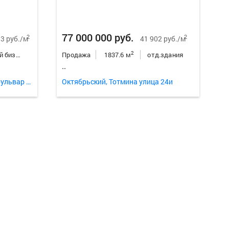
77 000 000 руб.
2
2
3 руб./м
41 902 руб./м
2
готовый бизнес
Продажа
1837.6 м
отд.здания
..
Октябрьский, Ботанический бульвар 50
Октябрьский, Тотмина улица 24и
Еще
24
ф