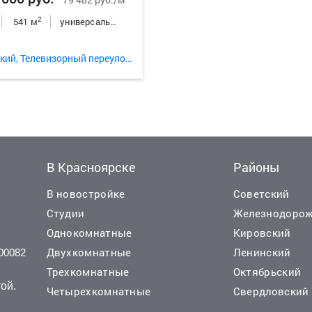
2
541 м
универсальное неж.пом.
Октябрьский, Телевизорный переулок 9а
В Красноярске
Районы
В новостройке
Советский
Студии
Железнодоро
Однокомнатные
Кировский
Двухкомнатные
Ленинский
00082
 000 руб.
190 000 000 руб.
2
6 517 руб./м
9 50
Трехкомнатные
Октябрьский
2
2
12275 м
отд.здания
Продажа
20000 м
зем
ой.
Четырехкомнатные
Свердловский
..