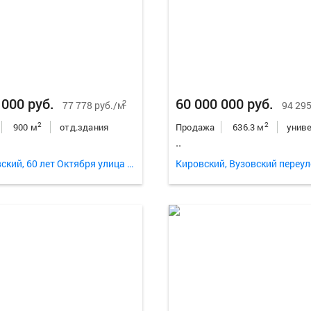
 000 руб.
60 000 000 руб.
2
77 778 руб./м
94 295
2
2
900 м
отд.здания
Продажа
636.3 м
..
Свердловский, 60 лет Октября улица 120
Кировский, Вузовский переул