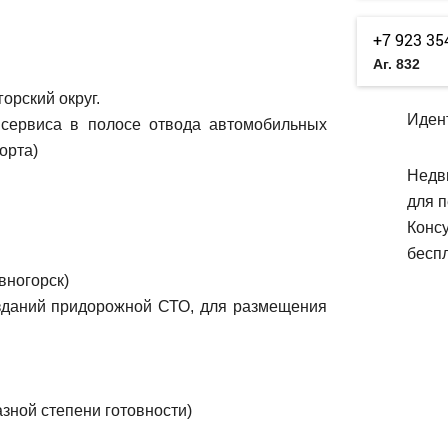
+7 923 35
Аг. 832
горский округ.
Иден
 сервиса в полосе отвода автомобильных
орта)
Недв
для п
Конс
беспл
вногорск)
 зданий придорожной СТО, для размещения
зной степени готовности)