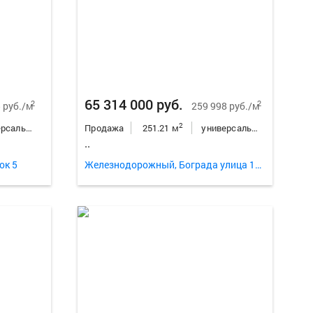
Еще
37
ф
65 314 000 руб.
2
2
 руб./м
259 998 руб./м
2
универсальное неж.пом.
Продажа
251.21 м
универсальное неж.пом.
..
ок 5
Железнодорожный, Бограда улица 103
Еще
11
фо