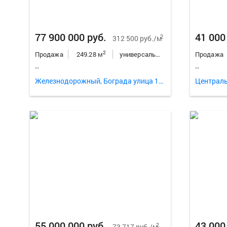
77 900 000 руб.
41 000
2
312 500 руб./м
2
Продажа
249.28 м
универсальное неж.пом.
Продажа
..
..
Железнодорожный, Бограда улица 103
Централь
55 000 000 руб.
43 000
2
73 717 руб./м