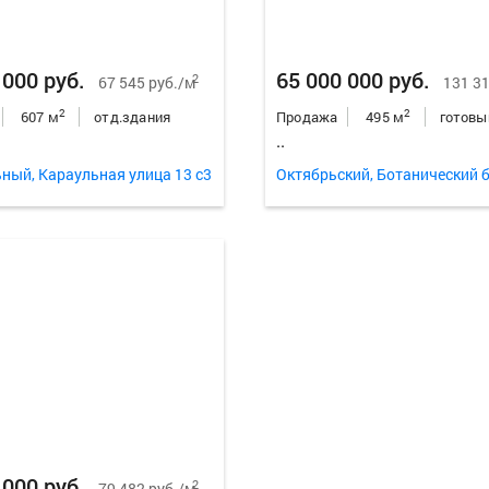
 000 руб.
65 000 000 руб.
2
67 545 руб./м
131 31
2
2
607 м
отд.здания
Продажа
495 м
..
ный, Караульная улица 13 с3
 000 руб.
2
79 482 руб./м