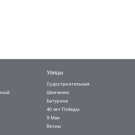
Улицы
Еще
19
ф
Судостроительная
жный
Шевченко
Батурина
40 лет Победы
180 000 000 руб.
2
2
0 руб./м
2 571 руб./м
9 Мая
2
ля
Продажа
70000 м
земля
Весны
..