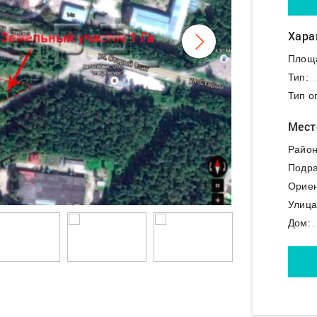
Хара
Площ
Тип:
Тип о
Мест
Район
Подра
Ориен
Улица
Дом: