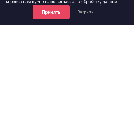
сервиса нам нужно ваше согласие на обработку данных.
Принять
Закрыть
3 200 000 руб.
2
93 567 руб./м
12 сот.
2
1-этаж
34.2 м
Дом в районе д. Терентьево