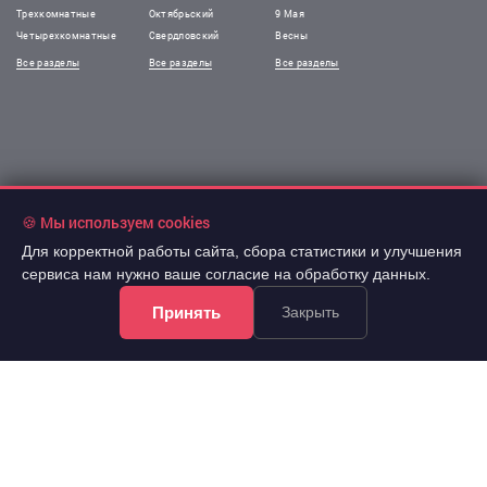
Трехкомнатные
Октябрьский
9 Мая
Четырехкомнатные
Свердловский
Весны
Все разделы
Все разделы
Все разделы
🍪 Мы используем cookies
Для корректной работы сайта, сбора статистики и улучшения
сервиса нам нужно ваше согласие на обработку данных.
Принять
Закрыть
!Информация на сайте не является публичной офертой.
Все права защищены. При использовании