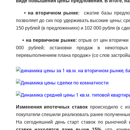
виде повышения цены предложения. В итоге, на
• на вторичном рынке:
сжатие базы предлож
позволяет до сих пор удерживать высокие цены; ср
150 рублей (в предложениях) и 102 000 рубля (в сдел
• на первичном рынке:
отрыв от цен вторички
000 рублей; остановки продаж в некоторых
перевыполнением плана продаж» (со слов застройщ
Изменения ипотечных ставок
происходило с из
покупатели спешили реализовать ранее полученные
На сегодняшний день старт ставок по рыночной 
ставки находятся даже выше 15%
, что, коне