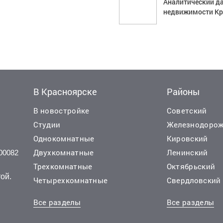
Аналитический д
недвижимости Кра
В Красноярске
Районы
В новостройке
Советский
Студии
Железнодоро
Однокомнатные
Кировский
Двухкомнатные
Ленинский
00082
Трехкомнатные
Октябрьский
ой.
Четырехкомнатные
Свердловский
Все разделы
Все разделы