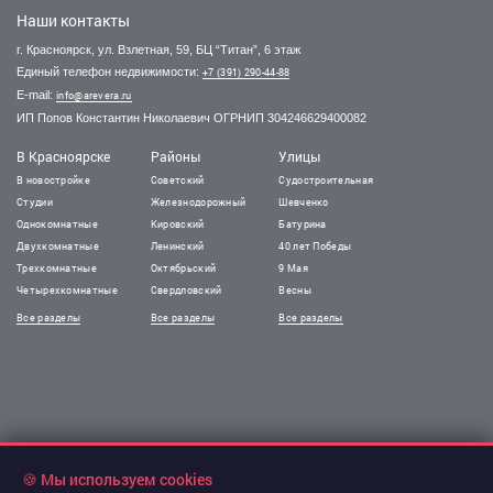
Наши контакты
г. Красноярск, ул. Взлетная, 59, БЦ “Титан”, 6 этаж
Единый телефон недвижимости:
+7 (391) 290-44-88
E-mail:
info@arevera.ru
ИП Попов Константин Николаевич ОГРНИП 304246629400082
В Красноярске
Районы
Улицы
В новостройке
Советский
Судостроительная
Студии
Железнодорожный
Шевченко
Однокомнатные
Кировский
Батурина
Двухкомнатные
Ленинский
40 лет Победы
Трехкомнатные
Октябрьский
9 Мая
Четырехкомнатные
Свердловский
Весны
Все разделы
Все разделы
Все разделы
!Информация на сайте не является публичной офертой.
Все права защищены. При использовании
🍪 Мы используем cookies
материалов сайта обязательна гиперссылка.