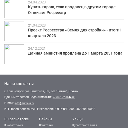
24.04.2023
Купить гараж, если продавец в другом городе.
Отвечает Росреестр
21.04.2023
Проект Росреестра «Земля для стройки» - итоги I
квартала 2023
24.12.2021
Дачная амнистия продлена до 1 марта 2031 года
Наши контакты
г. Красноярск, ул. Взлетная, 59, БЦ “Титан”, 6 этаж
Единый телефон недвижимости:
+7 (391) 290-44-88
E-mail:
info@arevera.ru
ИП Попов Константин Николаевич ОГРНИП 304246629400082
В Красноярске
Районы
Улицы
В новостройке
Советский
Судостроительная