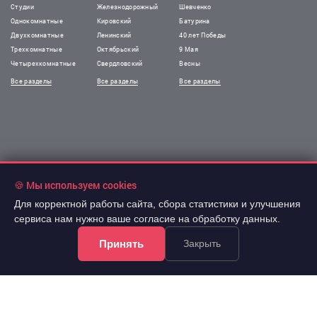
Студии
Железнодорожный
Шевченко
Однокомнатные
Кировский
Батурина
Двухкомнатные
Ленинский
40 лет Победы
Трехкомнатные
Октябрьский
9 Мая
Четырехкомнатные
Свердловский
Весны
Все разделы
Все разделы
Все разделы
🍪 Мы используем cookies
!Информация на сайте не является публичной офертой.
Для корректной работы сайта, сбора статистики и улучшения
Все права защищены. При использовании
сервиса нам нужно ваше согласие на обработку данных.
материалов сайта обязательна гиперссылка.
Принять
Закрыть