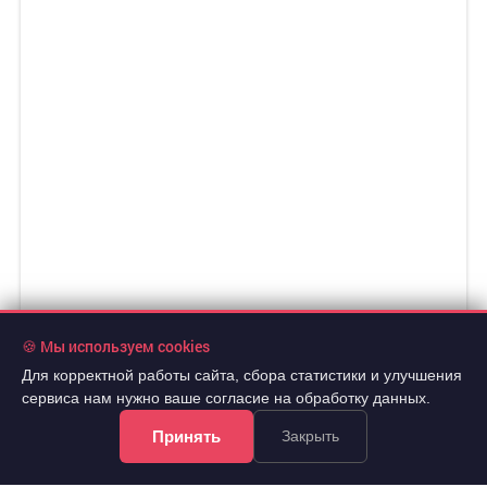
11 000 000 руб.
🍪 Мы используем cookies
2
213 592 руб./м
Для корректной работы сайта, сбора статистики и улучшения
8 эт.
2
2-комн.
51.5 м
из 10
сервиса нам нужно ваше согласие на обработку данных.
..
Принять
Закрыть
Кировский, Маяковского переулок 18г