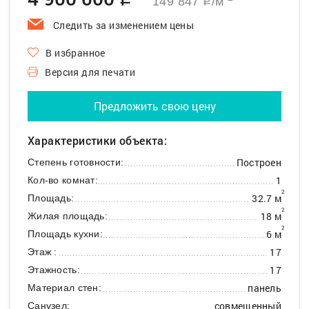
q
149 847
/м
q
Следить за изменением цены
В избранное
Версия для печати
Предложить свою цену
Характеристики объекта:
Построен
Степень готовности:
1
Кол-во комнат:
2
32.7 м
Площадь:
2
18 м
Жилая площадь:
2
6 м
Площадь кухни:
17
Этаж :
17
Этажность:
панель
Материал стен:
совмещенный
Санузел: