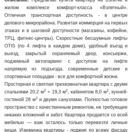
жилом комплексе комфорт-класса «Взлетный».
Отличная транспортная доступность - в центре
делового микрорайона. Развитая коммерция на первых
этажах и в шаговой доступности (магазины, кофейни,
ТРЦ, фитнес-центры). Скоростные бесшумные лифты
OTIS (по 4 лифта в каждом доме), удобный въезд и
выезд, закрытый охраняемый двор, консьержи,
подземный автопаркинг с доступом на лифте
напрямую из подъезда, современные детские и
спортивные площадки - все для комфортной жизни.
Просторная и светлая трехкомнатная квартира с двумя
2
2
2
спальнями 20.2 м
+ 19,3 м
, кабинетом 8,0 м
, кухней-
2
гостиной 28 м
и двумя санузлами. Полностью готовое
пространство с качественным ремонтом, не требующее
никаких вложений и забот. Квартира продается со всей
мебелью — вам осталось только перевезти личные
вещи. Изюминка квартиры - лоджия по всему фасаду