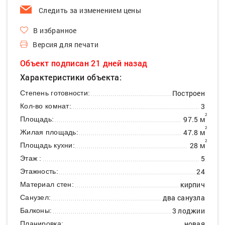
Следить за изменением цены
В избранное
Версия для печати
Объект подписан 21 дней назад
Характеристики объекта:
Построен
Степень готовности:
3
Кол-во комнат:
2
97.5 м
Площадь:
2
47.8 м
Жилая площадь:
2
28 м
Площадь кухни:
5
Этаж :
24
Этажность:
кирпич
Материал стен:
два санузла
Санузел:
3 лоджии
Балконы:
новая
Планировка: