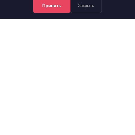
Принять
Закрыть
15 500 000 руб.
2
151 961 руб./м